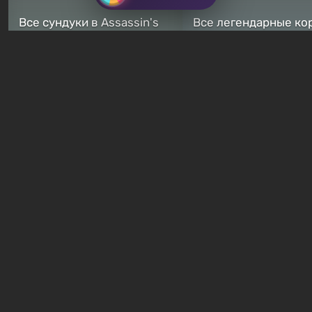
Все сундуки в Assassin's
Все легендарные ко
Creed Black Flag Resynced
в Assassin's Creed Bl
— где найти обычные и
Flag Resynced — где
особые тайники
и как победить
2 недели назад
2 недели назад
Бесплатные раздачи
В Steam можно бесплатно
Халява: в Steam нач
забрать в библиотеку
бесплатная раздача
хоррор-шутер SCP:
симулятора выжива
ReEnter
Breathedge