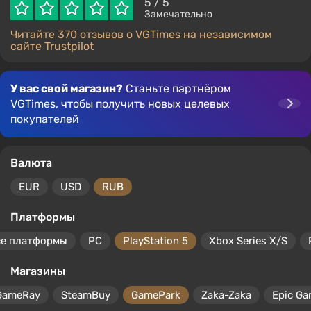
5
/ 5
Замечательно
Читайте 370 отзывов о VGTimes на независимом
сайте Trustpilot
У вас свой магазин?
Станьте партнёром
VGTimes, чтобы получить новых целевых
покупателей
Валюта
EUR
USD
RUB
Платформы
се платформы
PC
PlayStation 5
Xbox Series X/S
Магазины
GameRay
SteamBuy
GamePark
Zaka-Zaka
Epic Ga