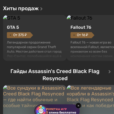
Хиты продаж
GTA 5
Fallout 76
От 375 ₽
От 16 ₽
Легендарное продолжение
Fallout 76 — новая игра во
популярной серии Grand Theft
вселенной Fallout, являетс
Auto. Местом действия стал город
приквелом ко всем без
Лос-Сантос, полюбившийся ещё в
исключения частям серии.
Grand Theft Auto: San Andreas .
События начинаются с Уб
Впервые игра расскажет историю
76, первого среди построе
сразу трех персонажей: Майкла,
Гайды Assassin's Creed Black Flag
Оно же, по задумке специа
Тревора и Франклина, между
Vault-Tec, должно открыть
Resynced
которыми вы сможете
первым после того, как на
переключаться в любое время.
Америку упадут ядерные б
Жанр и...
Место действия Fallout...
×
РУЛЕТКА ИГР
3
спина бесплатно