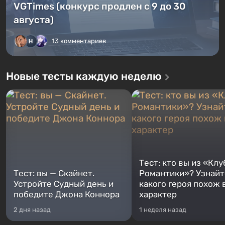
VGTimes (конкурс продлен с 9 до 30
августа)
13 комментариев
Новые тесты каждую неделю
Тест: кто вы из «Клу
Тест: вы — Скайнет.
Романтики»? Узнайте
Устройте Судный день и
какого героя похож 
победите Джона Коннора
характер
2 дня назад
1 неделя назад