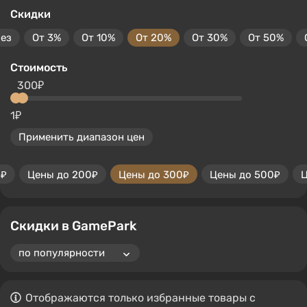
Скидки
без
От 3%
От 10%
От 20%
От 30%
От 50%
Стоимость
300₽
1₽
Применить диапазон цен
0₽
Цены до 200₽
Цены до 300₽
Цены до 500₽
Ц
Скидки в GamePark
Отображаются только избранные товары с