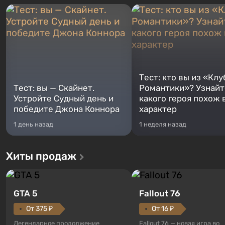
Тест: кто вы из «Клу
Тест: вы — Скайнет.
Романтики»? Узнайте
Устройте Судный день и
какого героя похож 
победите Джона Коннора
характер
1 день назад
1 неделя назад
Хиты продаж
GTA 5
Fallout 76
От 375 ₽
От 16 ₽
Легендарное продолжение
Fallout 76 — новая игра во