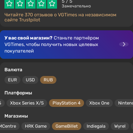
5
/ 5
Замечательно
Читайте 370 отзывов о VGTimes на независимом
сайте Trustpilot
У вас свой магазин?
Станьте партнёром
VGTimes, чтобы получить новых целевых
покупателей
Валюта
EUR
USD
RUB
Платформы
5
Xbox Series X/S
PlayStation 4
Xbox One
Ninten
Магазины
MCentre
HRK Game
GameBillet
Indiegala
Wyrel