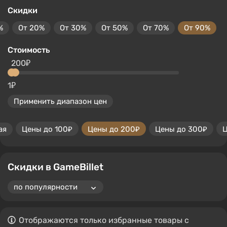
Скидки
%
От 20%
От 30%
От 50%
От 70%
От 90%
Стоимость
200₽
1₽
Применить диапазон цен
ая
Цены до 100₽
Цены до 200₽
Цены до 300₽
Ц
Скидки в GameBillet
Отображаются только избранные товары с