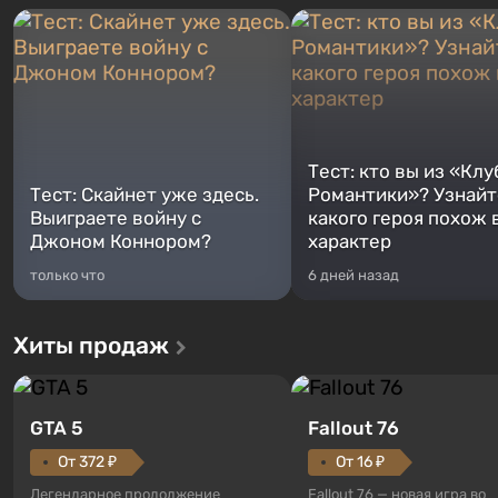
Тест: кто вы из «Клу
Тест: Скайнет уже здесь.
Романтики»? Узнайте
Выиграете войну с
какого героя похож 
Джоном Коннором?
характер
только что
6 дней назад
Хиты продаж
GTA 5
Fallout 76
От 372 ₽
От 16 ₽
Легендарное продолжение
Fallout 76 — новая игра во