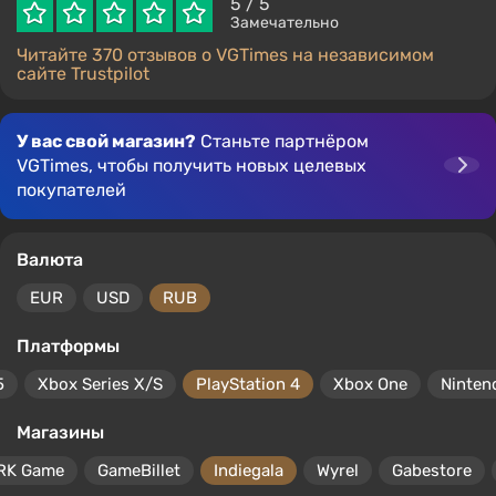
5
/ 5
Замечательно
Читайте 370 отзывов о VGTimes на независимом
сайте Trustpilot
У вас свой магазин?
Станьте партнёром
VGTimes, чтобы получить новых целевых
покупателей
Валюта
EUR
USD
RUB
Платформы
5
Xbox Series X/S
PlayStation 4
Xbox One
Ninten
Магазины
RK Game
GameBillet
Indiegala
Wyrel
Gabestore