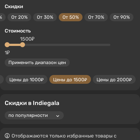
Скидки
%
От 20%
От 30%
От 50%
От 70%
От 90%
Стоимость
1500₽
1₽
Применить диапазон цен
Цены до 1000₽
Цены до 1500₽
Цены до 2000₽
Скидки в Indiegala
Отображаются только избранные товары с