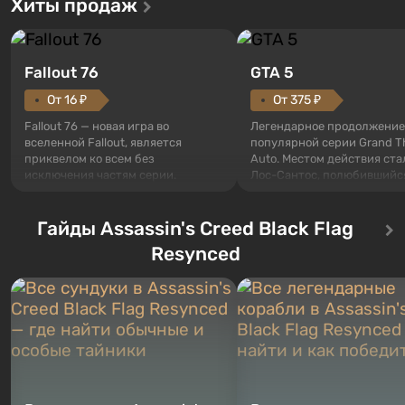
Хиты продаж
Fallout 76
GTA 5
От 16 ₽
От 375 ₽
Fallout 76 — новая игра во
Легендарное продолжение
вселенной Fallout, является
популярной серии Grand T
приквелом ко всем без
Auto. Местом действия ста
исключения частям серии.
Лос-Сантос, полюбившийс
События начинаются с Убежища
Grand Theft Auto: San Andre
76, первого среди построенных.
Впервые игра расскажет 
Оно же, по задумке специалистов
Гайды Assassin's Creed Black Flag
сразу трех персонажей: Ма
Vault-Tec, должно открыться
Тревора и Франклина, меж
Resynced
первым после того, как на
которыми вы сможете
Америку упадут ядерные бомбы.
переключаться в любое вр
Место действия Fallout...
Жанр и...