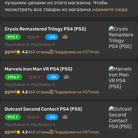
лучшими ценами из этого магазина. Чтобы
посмотреть все товары из магазина
нажмите сюда
Crysis Remastered Trilogy PS4 (PS5)
993 ₽
1024 ₽
-3%
PlayStation 4, PlayStation 5
ggsel
4.2
463 отзыва
Поддержка на VGTimes
Marvels Iron Man VR PS4 (PS5)
1196 ₽
1233 ₽
-3%
PlayStation 4, PlayStation 5
ggsel
4.2
463 отзыва
Поддержка на VGTimes
Outcast Second Contact PS4 (PS5)
993 ₽
1024 ₽
-3%
PlayStation 4, PlayStation 5
ggsel
4.2
463 отзыва
Поддержка на VGTimes