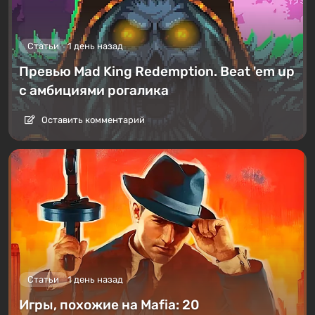
Статьи
1 день назад
Превью Mad King Redemption. Beat 'em up
с амбициями рогалика
Оставить комментарий
Статьи
1 день назад
Игры, похожие на Mafia: 20