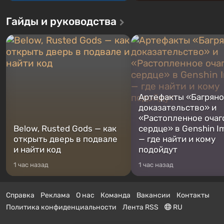
Гайды и руководства
Артефакты «Багрян
доказательство» и
«Растопленное очаг
Below, Rusted Gods — как
сердце» в Genshin I
открыть дверь в подвале
— где найти и кому
и найти код
подойдут
1 час назад
1 час назад
Справка
Реклама
О нас
Команда
Вакансии
Контакты
Политика конфиденциальности
Лента RSS
RU