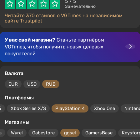
5
/ 5
Замечательно
Читайте 370 отзывов о VGTimes на независимом
сайте Trustpilot
У вас свой магазин?
Станьте партнёром
VGTimes, чтобы получить новых целевых
покупателей
Валюта
EUR
USD
RUB
Платформы
5
Xbox Series X/S
PlayStation 4
Xbox One
Ninten
Магазины
a
Wyrel
Gabestore
ggsel
GamersBase
Keysfor