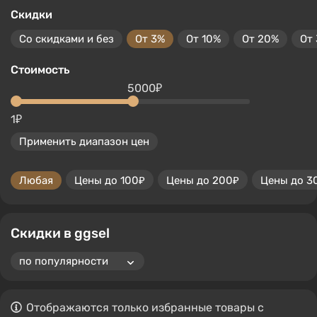
Скидки
Со скидками и без
От 3%
От 10%
От 20%
От
Стоимость
5000₽
1₽
Применить диапазон цен
Любая
Цены до 100₽
Цены до 200₽
Цены до 3
Скидки в ggsel
Отображаются только избранные товары с