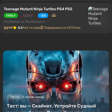
Teenage Mutant Ninja Turtles PS4 PS5
1196 ₽
1233 ₽
-3%
PlayStation 4, PlayStation 5
ggsel
4.2
463 отзыва
Поддержка на VGTimes
Тесты
5 часов назад
Тест: вы — Скайнет. Устройте Судный