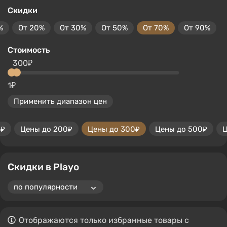
Скидки
%
От 20%
От 30%
От 50%
От 70%
От 90%
Стоимость
300₽
1₽
Применить диапазон цен
0₽
Цены до 200₽
Цены до 300₽
Цены до 500₽
Ц
Скидки в Playo
Отображаются только избранные товары с