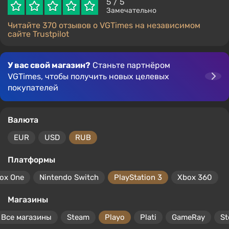
5
/ 5
Замечательно
Читайте 370 отзывов о VGTimes на независимом
сайте Trustpilot
У вас свой магазин?
Станьте партнёром
VGTimes, чтобы получить новых целевых
покупателей
Валюта
EUR
USD
RUB
Платформы
ox One
Nintendo Switch
PlayStation 3
Xbox 360
Магазины
Все магазины
Steam
Playo
Plati
GameRay
S