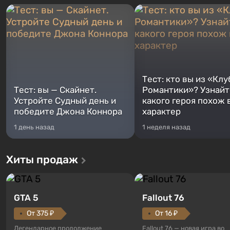
Тест: кто вы из «Клу
Тест: вы — Скайнет.
Романтики»? Узнайте
Устройте Судный день и
какого героя похож 
победите Джона Коннора
характер
1 день назад
1 неделя назад
Хиты продаж
GTA 5
Fallout 76
От 375 ₽
От 16 ₽
Легендарное продолжение
Fallout 76 — новая игра во