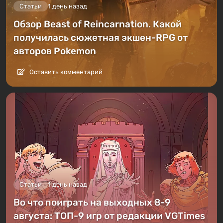
Статьи
1 день назад
Обзор Beast of Reincarnation. Какой
получилась сюжетная экшен-RPG от
авторов Pokemon
Оставить комментарий
Статьи
1 день назад
Во что поиграть на выходных 8-9
августа: ТОП-9 игр от редакции VGTimes