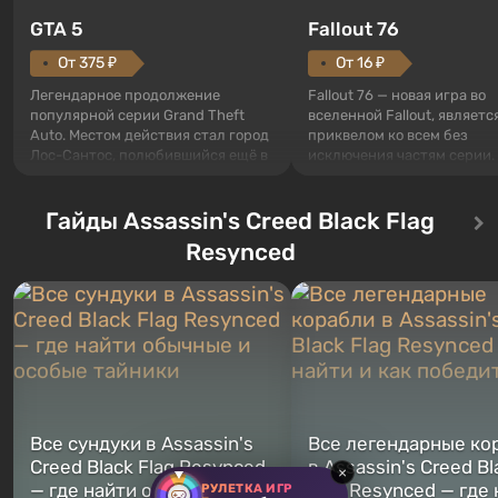
GTA 5
Fallout 76
От 375 ₽
От 16 ₽
Легендарное продолжение
Fallout 76 — новая игра во
популярной серии Grand Theft
вселенной Fallout, являетс
Auto. Местом действия стал город
приквелом ко всем без
Лос-Сантос, полюбившийся ещё в
исключения частям серии.
Grand Theft Auto: San Andreas .
События начинаются с Уб
Впервые игра расскажет историю
76, первого среди построе
сразу трех персонажей: Майкла,
Гайды Assassin's Creed Black Flag
Оно же, по задумке специа
Тревора и Франклина, между
Vault-Tec, должно открыть
Resynced
которыми вы сможете
первым после того, как на
переключаться в любое время.
Америку упадут ядерные б
Жанр и...
Место действия Fallout...
Все сундуки в Assassin's
Все легендарные ко
Creed Black Flag Resynced
в Assassin's Creed Bl
×
— где найти обычные и
Flag Resynced — где
РУЛЕТКА ИГР