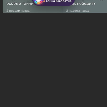
3
спина бесплатно
особые тайники
и как победить
2 недели назад
2 недели назад
Бесплатные раздачи
Халява: в Steam началась
В Steam навсегда
бесплатная раздача
бесплатными стали 
симулятора выживания
8 игр — среди них ес
Breathedge
хоррор с рейтингом
1 час назад
5 часов назад
Гайды и руководства