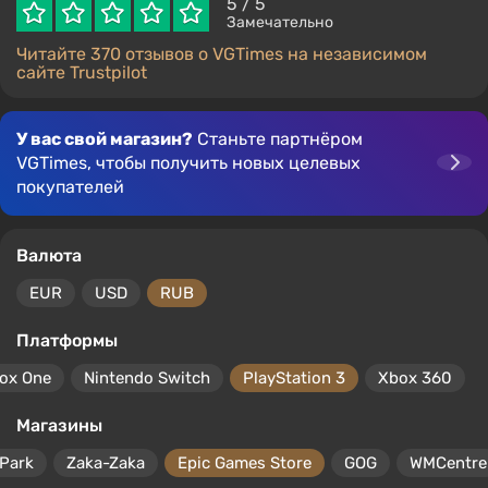
5
/ 5
Замечательно
Читайте 370 отзывов о VGTimes на независимом
сайте Trustpilot
У вас свой магазин?
Станьте партнёром
VGTimes, чтобы получить новых целевых
покупателей
Валюта
EUR
USD
RUB
Платформы
ox One
Nintendo Switch
PlayStation 3
Xbox 360
Магазины
Park
Zaka-Zaka
Epic Games Store
GOG
WMCentre