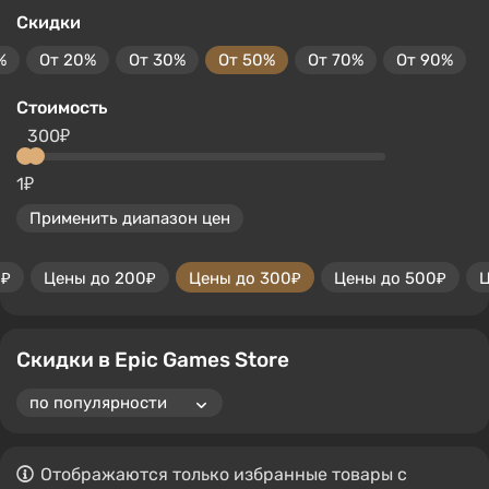
Скидки
%
От 20%
От 30%
От 50%
От 70%
От 90%
Стоимость
300₽
1₽
Применить диапазон цен
0₽
Цены до 200₽
Цены до 300₽
Цены до 500₽
Ц
Скидки в Epic Games Store
Отображаются только избранные товары с