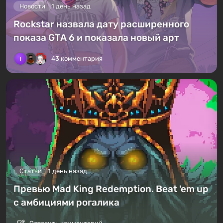
Новости
1 день назад
Rockstar назвала дату расширенного
показа GTA 6 и показала новый арт
43 комментария
Статьи
1 день назад
Превью Mad King Redemption. Beat 'em up
с амбициями рогалика