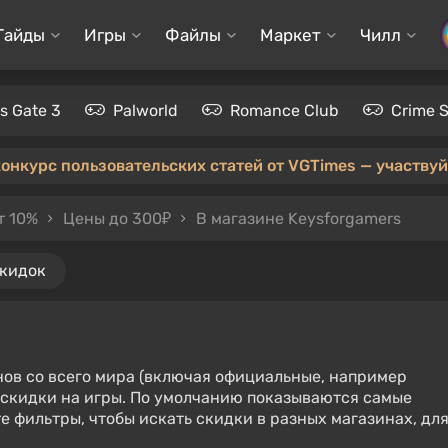
Гайды
Игры
Файлы
Маркет
Чилл
's Gate 3
Palworld
Romance Club
Crime 
конкурс пользовательских статей от VGTimes — участвуйт
т 10%
Цены до 300₽
В магазине Keysforgamers
скидок
нов со всего мира (включая официальные, например
е скидки на игры. По умолчанию показываются самые
е фильтры, чтобы искать скидки в разных магазинах, дл