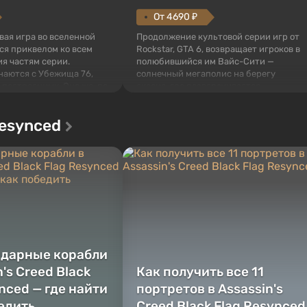
От 4690 ₽
овая игра во вселенной
Продолжение культовой серии игр от
тся приквелом ко всем
Rockstar, GTA 6, возвращает игроков в
я частям серии.
полюбившийся им Вайс-Сити —
наются с Убежища 76,
солнечный мегаполис на берегу
 построенных. Оно же, по
океана, где разворачивается
алистов Vault-Tec,
настоящий боевик в духе лучших
ься первым после того,
фильмов про мафию. В центре
Resynced
у упадут ядерные бомбы.
внимания Люсия и Джейсон — пара
 Fallout...
преступников, попавшая в серьезные
неприятности. И...
ндарные корабли
n's Creed Black
Как получить все 11
nced — где найти
портретов в Assassin's
бедить
Creed Black Flag Resynced