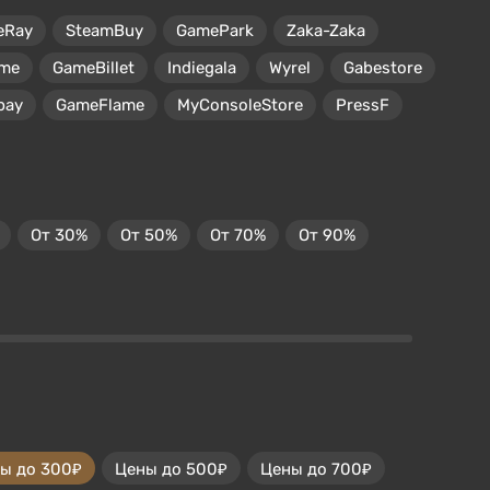
eRay
SteamBuy
GamePark
Zaka-Zaka
me
GameBillet
Indiegala
Wyrel
Gabestore
pay
GameFlame
MyConsoleStore
PressF
От 30%
От 50%
От 70%
От 90%
ы до 300₽
Цены до 500₽
Цены до 700₽