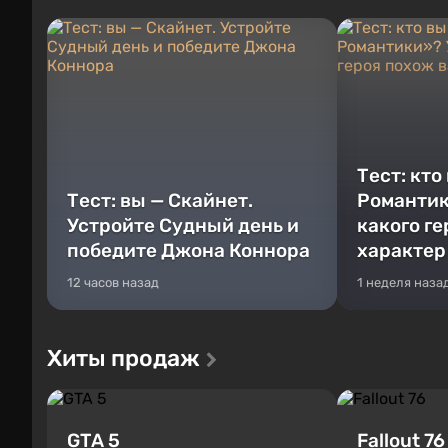
Тест: кто
Тест: вы — Скайнет.
Романтик
Устройте Судный день и
какого г
победите Джона Коннора
характер
12 часов назад
1 неделя наза
Хиты продаж
GTA 5
Fallout 76