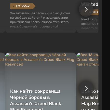
Wanted (201
От 356 ₽
От 90 ₽
Захватывающая песочница с акцентом
на свободе действий и исследовании
Need for Speed: Mo
практически бесконечного открытого
аркадные гонки с 
мира. Созданный процедурной
первого лица. В э
генерацией, он наполнен трехмерными
ждет огромный го
блоками, которые можно
который открыт дл
перерабатывать и создавать
большое количест
предметы, инструменты, оружие, а
объектов, а также
также строить здания и механизмы.
которые готовы на
Игроку дана по...
нарушите правила 
Как найти сокровища
Все 16 камн
Чёрной бороды в
Assassin's C
Assassin's Creed Black
Flag Resync
Flag Resynced
стелы