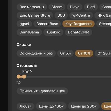
Все магазины
Steam
Playo
Plati
Gam
Epic Games Store
GOG
WMCentre
HRK Ga
ggsel
GamersBase
Keysforgamers
Steam
GamaGama
Kupikod
Donatov.Net
Скидки
Со скидками и без
От 3%
От 10%
От 20%
Стоимость
300₽
1₽
Применить диапазон цен
Любая
Цены до 100₽
Цены до 200₽
Цен