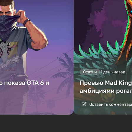
Статьи
1 день назад
 показа GTA 6 и
Превью Mad King 
амбициями рога
Оставить комментар