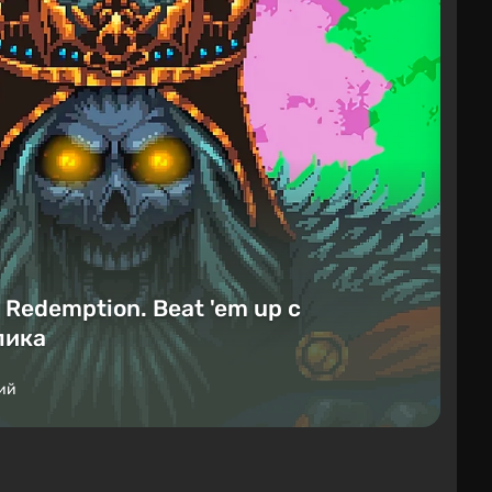
Redemption. Beat 'em up с
лика
ий