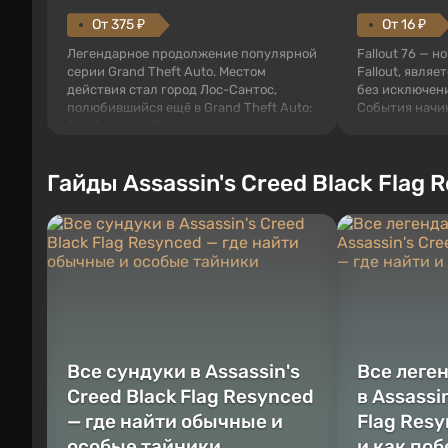
От 375 ₽
От 16 ₽
Легендарное продолжение популярной
Fallout 76 — н
серии Grand Theft Auto. Местом
Fallout, являе
действия стал город Лос-Сантос,
без исключени
полюбившийся ещё в Grand Theft Auto:
События начи
San Andreas . Впервые игра расскажет
первого среди
историю сразу трех персонажей:
задумке специ
Майкла, Тревора и Франклина, между
должно открыт
Гайды Assassin's Creed Black Flag 
которыми вы сможете переключаться в
как на Америк
любое время. Жанр и...
Место действия
Все сундуки в Assassin's
Все леге
Creed Black Flag Resynced
в Assassi
— где найти обычные и
Flag Resy
особые тайники
и как по