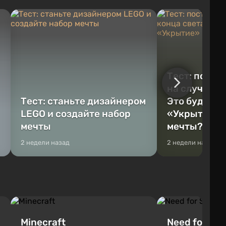
Тест: постр
на случай к
Тест: станьте дизайнером
Это будет Va
LEGO и создайте набор
«Укрытие» 
мечты
мечты?
2 недели назад
2 недели назад
Minecraft
Need for Spe