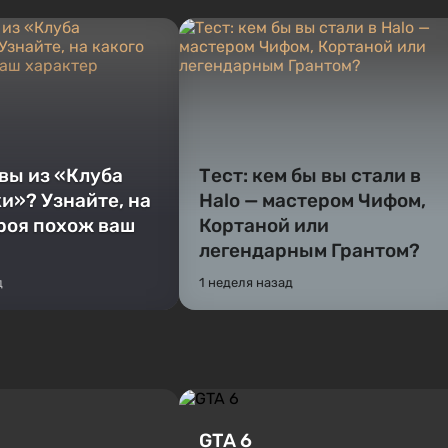
 вы из «Клуба
Тест: кем бы вы стали в
и»? Узнайте, на
Halo — мастером Чифом,
ероя похож ваш
Кортаной или
легендарным Грантом?
д
1 неделя назад
GTA 6