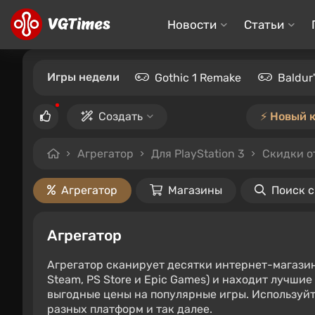
Новости
Статьи
Игры недели
Gothic 1 Remake
Baldur
Создать
⚡️ Новый 
Агрегатор
Для PlayStation 3
Скидки о
Агрегатор
Магазины
Поиск 
Агрегатор
Агрегатор сканирует десятки интернет-магази
Steam, PS Store и Epic Games) и находит лучши
выгодные цены на популярные игры. Используйт
разных платформ и так далее.