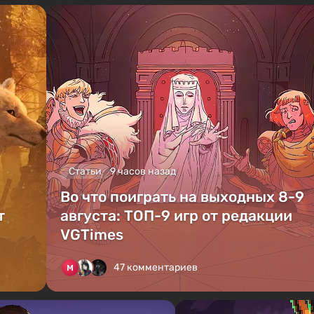
Статьи
9 часов назад
Во что поиграть на выходных 8-9
т
августа: ТОП-9 игр от редакции
VGTimes
47 комментариев