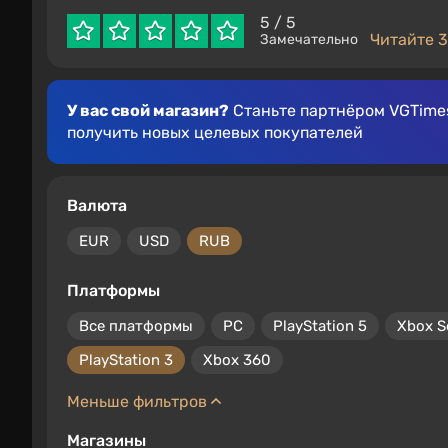
5
/ 5
Читайте 3
Замечательно
У вас свой магазин?
Станьте партнёром VGTimes
получить новых целевых покупателей
Валюта
EUR
USD
RUB
Платформы
Все платформы
PC
PlayStation 5
Xbox S
PlayStation 3
Xbox 360
Меньше фильтров
Магазины