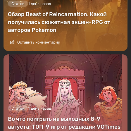
Статьи
1 день назад
Обзор Beast of Reincarnation. Какой
получилась сюжетная экшен-RPG от
авторов Pokemon
Оставить комментарий
Статьи
1 день назад
Во что поиграть на выходных 8-9
августа: ТОП-9 игр от редакции VGTimes