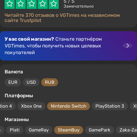
5
/ 5
Замечательно
Читайте 370 отзывов о VGTimes на независимом
сайте Trustpilot
У вас свой магазин?
Станьте партнёром
VGTimes, чтобы получить новых целевых
покупателей
Валюта
EUR
USD
RUB
Платформы
tion 4
Xbox One
Nintendo Switch
PlayStation 3
X
Магазины
o
Plati
GameRay
SteamBuy
GamePark
Zaka-Za