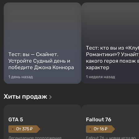
Тест: кто вы из «Клу
Тест: вы — Скайнет.
Романтики»? Узнайте
Устройте Судный день и
какого героя похож 
победите Джона Коннора
характер
1 день назад
1 неделя назад
Хиты продаж
GTA 5
Fallout 76
От 375 ₽
От 16 ₽
Легендарное продолжение
Fallout 76 — новая игра во