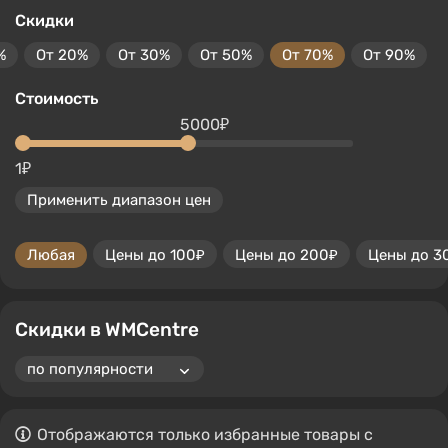
Скидки
%
От 20%
От 30%
От 50%
От 70%
От 90%
Стоимость
5000₽
1₽
Применить диапазон цен
Любая
Цены до 100₽
Цены до 200₽
Цены до 3
Скидки в WMCentre
Отображаются только избранные товары с