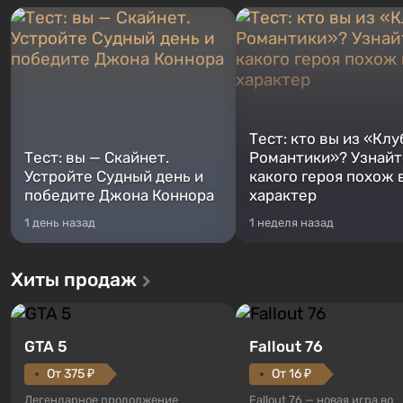
Тест: кто вы из «Клу
Тест: вы — Скайнет.
Романтики»? Узнайте
Устройте Судный день и
какого героя похож 
победите Джона Коннора
характер
1 день назад
1 неделя назад
Хиты продаж
GTA 5
Fallout 76
От 375 ₽
От 16 ₽
Легендарное продолжение
Fallout 76 — новая игра во