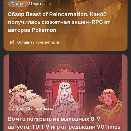
Статьи
21 час назад
Обзор Beast of Reincarnation. Какой
получилась сюжетная экшен-RPG от
авторов Pokemon
Оставить комментарий
Статьи
23 часа назад
Во что поиграть на выходных 8-9
августа: ТОП-9 игр от редакции VGTimes