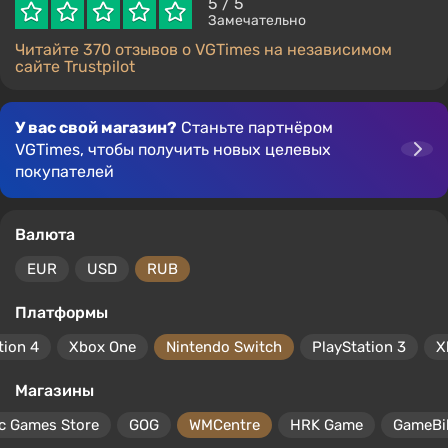
5
/ 5
Замечательно
Читайте 370 отзывов о VGTimes на независимом
сайте Trustpilot
У вас свой магазин?
Станьте партнёром
VGTimes, чтобы получить новых целевых
покупателей
Валюта
EUR
USD
RUB
Платформы
tion 4
Xbox One
Nintendo Switch
PlayStation 3
X
Магазины
c Games Store
GOG
WMCentre
HRK Game
GameBil