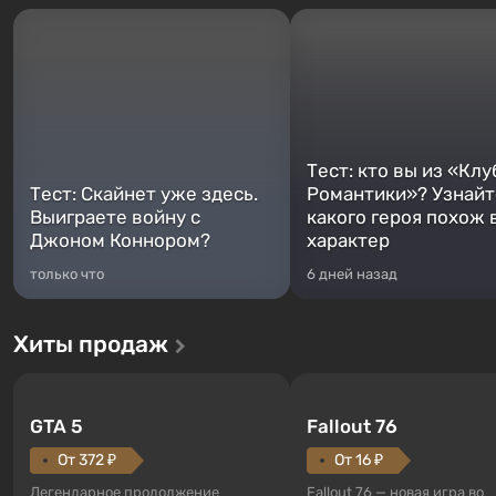
Тест: кто вы из «Клу
Тест: Скайнет уже здесь.
Романтики»? Узнайте
Выиграете войну с
какого героя похож 
Джоном Коннором?
характер
только что
6 дней назад
Хиты продаж
GTA 5
Fallout 76
От 372 ₽
От 16 ₽
Легендарное продолжение
Fallout 76 — новая игра во