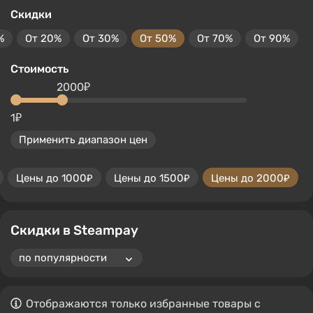
Скидки
%
От 20%
От 30%
От 50%
От 70%
От 90%
Стоимость
2000₽
1₽
Применить диапазон цен
Цены до 1000₽
Цены до 1500₽
Цены до 2000₽
Скидки в Steampay
Отображаются только избранные товары с