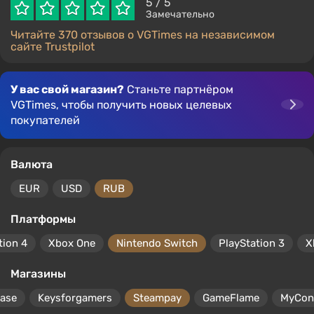
5
/ 5
Замечательно
Читайте 370 отзывов о VGTimes на независимом
сайте Trustpilot
У вас свой магазин?
Станьте партнёром
VGTimes, чтобы получить новых целевых
покупателей
Валюта
EUR
USD
RUB
Платформы
tion 4
Xbox One
Nintendo Switch
PlayStation 3
X
Магазины
ase
Keysforgamers
Steampay
GameFlame
MyCon