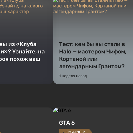
 вы из «Клуба
Тест: кем бы вы стали в
и»? Узнайте, на
Halo — мастером Чифом,
ероя похож ваш
Кортаной или
легендарным Грантом?
1 неделя назад
GTA 6
От 4610 ₽