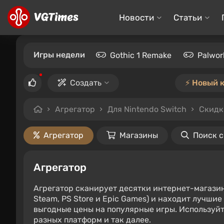
Новости
Статьи
Игры недели
Gothic 1 Remake
Palwor
Создать
⚡️ Новый 
Агрегатор
Для Nintendo Switch
Скидк
Агрегатор
Магазины
Поиск 
Агрегатор
Агрегатор сканирует десятки интернет-магази
Steam, PS Store и Epic Games) и находит лучши
выгодные цены на популярные игры. Используйт
разных платформ и так далее.