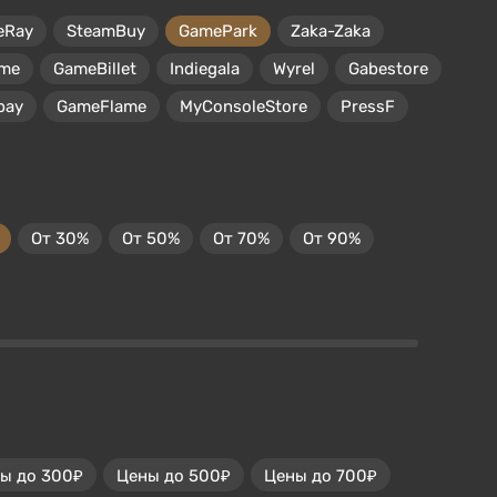
eRay
SteamBuy
GamePark
Zaka-Zaka
me
GameBillet
Indiegala
Wyrel
Gabestore
pay
GameFlame
MyConsoleStore
PressF
От 30%
От 50%
От 70%
От 90%
ы до 300₽
Цены до 500₽
Цены до 700₽