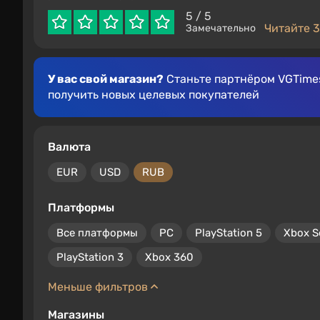
5
/ 5
Читайте 3
Замечательно
У вас свой магазин?
Станьте партнёром VGTimes
получить новых целевых покупателей
Валюта
EUR
USD
RUB
Платформы
Все платформы
PC
PlayStation 5
Xbox S
PlayStation 3
Xbox 360
Меньше фильтров
Магазины