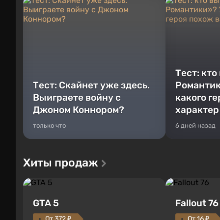
Тест: кто
Тест: Скайнет уже здесь.
Романтик
Выиграете войну с
какого г
Джоном Коннором?
характер
только что
6 дней назад
Хиты продаж
GTA 5
Fallout 76
От 372 ₽
От 16 ₽