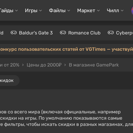
Гайды
Игры
Файлы
Маркет
Чилл
ld
Baldur's Gate 3
Romance Club
Cyberp
конкурс пользовательских статей от VGTimes — участвуйт
и от 20%
Цены до 2000₽
В магазине GamePark
скидок
нов со всего мира (включая официальные, например
е скидки на игры. По умолчанию показываются самые
е фильтры, чтобы искать скидки в разных магазинах, дл