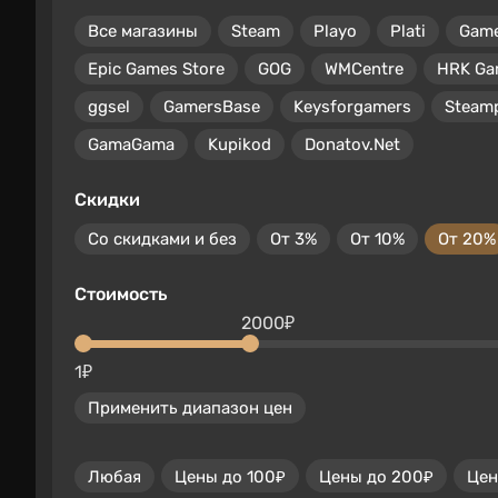
Все магазины
Steam
Playo
Plati
Gam
Epic Games Store
GOG
WMCentre
HRK Ga
ggsel
GamersBase
Keysforgamers
Steam
GamaGama
Kupikod
Donatov.Net
Скидки
Со скидками и без
От 3%
От 10%
От 20%
Стоимость
2000₽
1₽
Применить диапазон цен
Любая
Цены до 100₽
Цены до 200₽
Цен