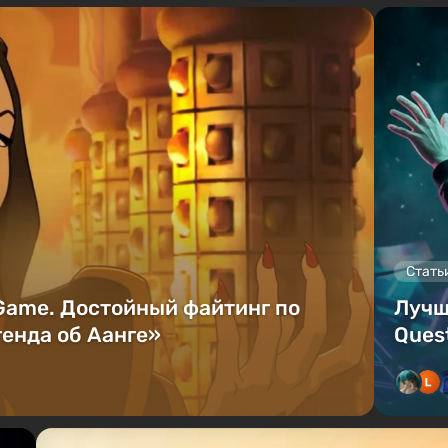
Стать
 Game. Достойный файтинг по
Лучш
енда об Аанге»
Quest