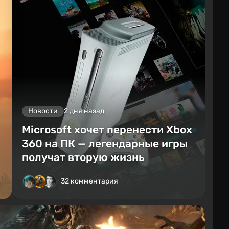
Новости
2 дня назад
Microsoft хочет перенести Xbox
360 на ПК — легендарные игры
получат вторую жизнь
32 комментария