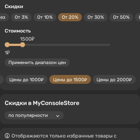
Скидки
без
От 3%
От 10%
От 20%
От 30%
От 50%
Стоимость
1500₽
1₽
Применить диапазон цен
Цены до 1000₽
Цены до 1500₽
Цены до 2000₽
Скидки в MyConsoleStore
Отображаются только избранные товары с