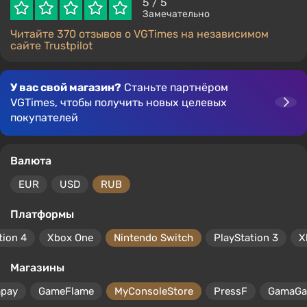
5
/ 5
Замечательно
Читайте 370 отзывов о VGTimes на независимом
сайте Trustpilot
У вас свой магазин?
Станьте партнёром
VGTimes, чтобы получить новых целевых
покупателей
Валюта
EUR
USD
RUB
Платформы
tion 4
Xbox One
Nintendo Switch
PlayStation 3
X
Магазины
mpay
GameFlame
MyConsoleStore
PressF
GamaG