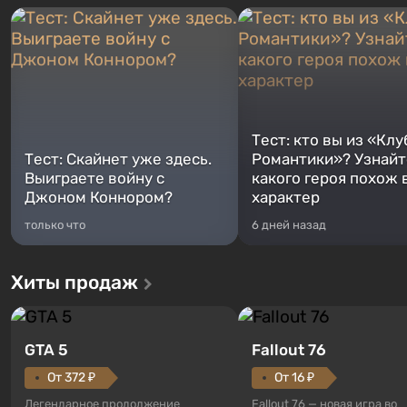
Тест: кто вы из «Клу
Тест: Скайнет уже здесь.
Романтики»? Узнайте
Выиграете войну с
какого героя похож 
Джоном Коннором?
характер
только что
6 дней назад
Хиты продаж
GTA 5
Fallout 76
От 372 ₽
От 16 ₽
Легендарное продолжение
Fallout 76 — новая игра во