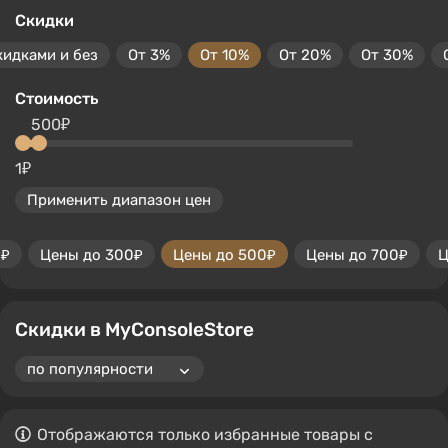
Скидки
кидками и без
От 3%
От 10%
От 20%
От 30%
Стоимость
500₽
1₽
Применить диапазон цен
0₽
Цены до 300₽
Цены до 500₽
Цены до 700₽
Ц
Скидки в MyConsoleStore
Отображаются только избранные товары с