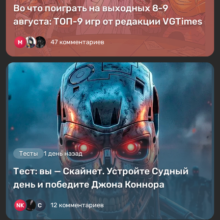
Во что поиграть на выходных 8-9
августа: ТОП-9 игр от редакции VGTimes
47 комментариев
Тесты
1 день назад
Тест: вы — Скайнет. Устройте Судный
день и победите Джона Коннора
12 комментариев