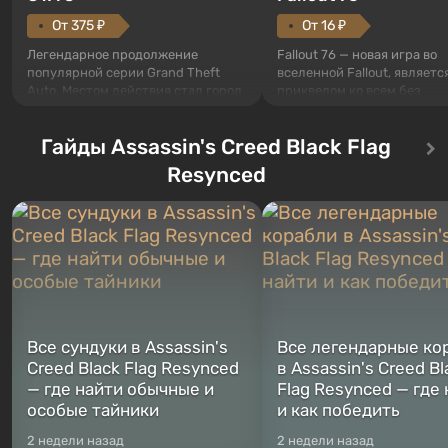
От 375 ₽
От 16 ₽
Легендарное продолжение
Fallout 76 — новая игра во
популярной серии Grand Theft
вселенной Fallout, являетс
Auto. Местом действия стал город
приквелом ко всем без
Лос-Сантос, полюбившийся ещё в
исключения частям серии.
Grand Theft Auto: San Andreas .
События начинаются с Уб
Гайды Assassin's Creed Black Flag
Впервые игра расскажет историю
76, первого среди построе
сразу трех персонажей: Майкла,
Оно же, по задумке специа
Resynced
Тревора и Франклина, между
Vault-Tec, должно открыть
которыми вы сможете
первым после того, как на
переключаться в любое время.
Америку упадут ядерные б
Жанр и...
Место действия Fallout...
Все сундуки в Assassin's
Все легендарные ко
Creed Black Flag Resynced
в Assassin's Creed Bl
— где найти обычные и
Flag Resynced — где
особые тайники
и как победить
2 недели назад
2 недели назад