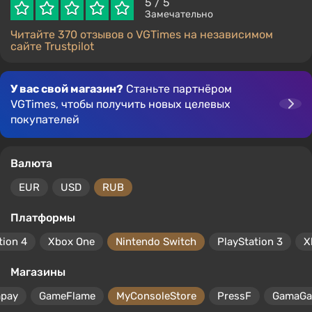
5
/ 5
Замечательно
Читайте 370 отзывов о VGTimes на независимом
сайте Trustpilot
У вас свой магазин?
Станьте партнёром
VGTimes, чтобы получить новых целевых
покупателей
Валюта
EUR
USD
RUB
Платформы
tion 4
Xbox One
Nintendo Switch
PlayStation 3
X
Магазины
mpay
GameFlame
MyConsoleStore
PressF
GamaG