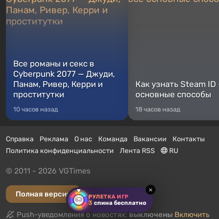
Все романы и секс в
Cyberpunk 2077 — Джуди,
Панам, Ривер, Керри и
Как узнать Steam ID
проститутки
основные способы
10 часов назад
18 часов назад
Справка
Реклама
О нас
Команда
Вакансии
Контакты
Политика конфиденциальности
Лента RSS
RU
© 2011 - 2026 VGTimes
×
Полная версия
РУЛЕТКА ИГР
3
спина бесплатно
Push-уведомления о новостях:
выключены
Включить