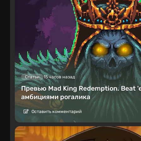
Статьи
15 часов назад
Превью Mad King Redemption. Beat '
амбициями рогалика
Оставить комментарий