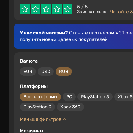
5
/ 5
Читайте 3
Замечательно
У вас свой магазин?
Станьте партнёром VGTimes
получить новых целевых покупателей
Валюта
EUR
USD
RUB
Платформы
Все платформы
PC
PlayStation 5
Xbox S
PlayStation 3
Xbox 360
Меньше фильтров
Магазины