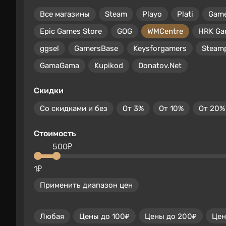
Все магазины
Steam
Playo
Plati
Gam
Epic Games Store
GOG
WMCentre
HRK Ga
ggsel
GamersBase
Keysforgamers
Steam
GamaGama
Kupikod
Donatov.Net
Скидки
Со скидками и без
От 3%
От 10%
От 20%
Стоимость
500₽
1₽
Применить диапазон цен
Любая
Цены до 100₽
Цены до 200₽
Цен