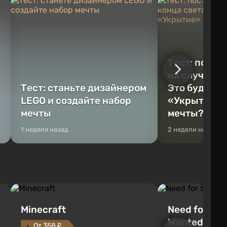
Тест: постр
на случай к
Тест: станьте дизайнером
Это будет Va
LEGO и создайте набор
«Укрытие» 
мечты
мечты?
1 неделя назад
2 недели назад
Minecraft
Need for Spe
Wanted (201
От 358 ₽