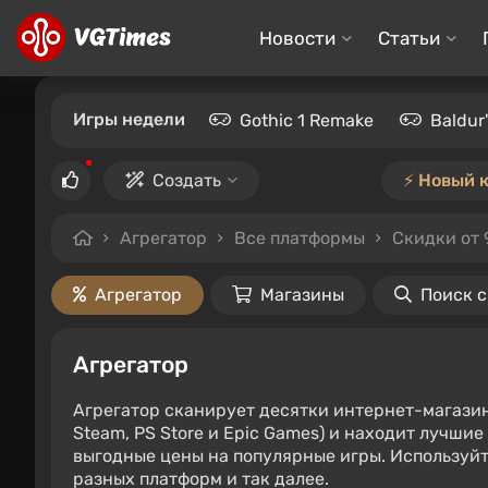
Новости
Статьи
Игры недели
Gothic 1 Remake
Baldur
Создать
⚡️ Новый 
Агрегатор
Все платформы
Скидки от
Агрегатор
Магазины
Поиск 
Агрегатор
Агрегатор сканирует десятки интернет-магази
Steam, PS Store и Epic Games) и находит лучши
выгодные цены на популярные игры. Используйт
разных платформ и так далее.