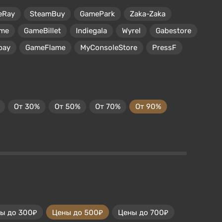
eRay
SteamBuy
GamePark
Zaka-Zaka
me
GameBillet
Indiegala
Wyrel
Gabestore
pay
GameFlame
MyConsoleStore
PressF
От 30%
От 50%
От 70%
От 90%
ы до 300₽
Цены до 500₽
Цены до 700₽