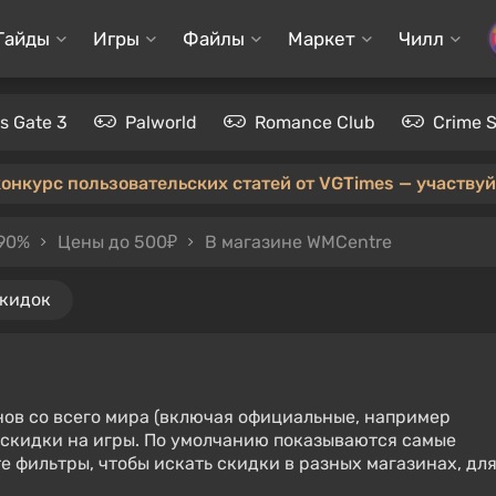
Гайды
Игры
Файлы
Маркет
Чилл
's Gate 3
Palworld
Romance Club
Crime 
конкурс пользовательских статей от VGTimes — участвуйт
 90%
Цены до 500₽
В магазине WMCentre
скидок
нов со всего мира (включая официальные, например
е скидки на игры. По умолчанию показываются самые
е фильтры, чтобы искать скидки в разных магазинах, дл