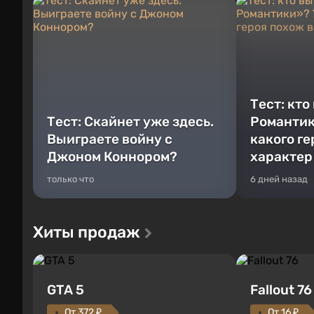
Тест: кто
Тест: Скайнет уже здесь.
Романтик
Выиграете войну с
какого г
Джоном Коннором?
характер
только что
6 дней назад
Хиты продаж
GTA 5
Fallout 76
От 372 ₽
От 16 ₽