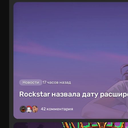
Новости
17 часов назад
Rockstar назвала дату расшир
42 комментария