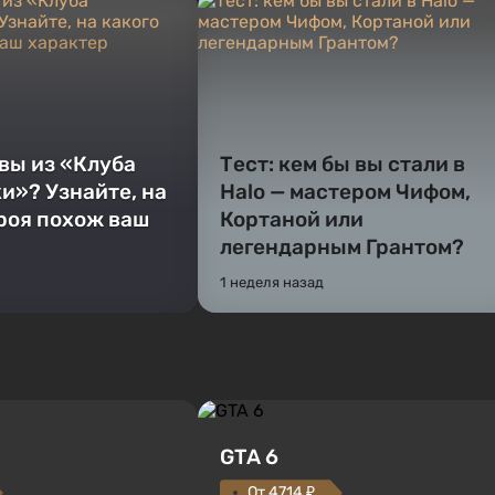
 вы из «Клуба
Тест: кем бы вы стали в
и»? Узнайте, на
Halo — мастером Чифом,
ероя похож ваш
Кортаной или
легендарным Грантом?
1 неделя назад
GTA 6
От 4714 ₽