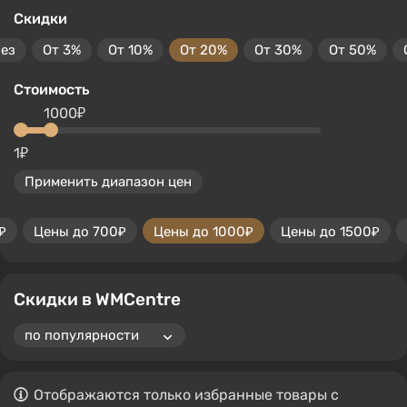
Скидки
без
От 3%
От 10%
От 20%
От 30%
От 50%
Стоимость
1000₽
1₽
Применить диапазон цен
₽
Цены до 700₽
Цены до 1000₽
Цены до 1500₽
Скидки в WMCentre
Отображаются только избранные товары с