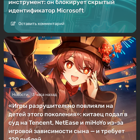
инструмент: он блокирует скрытый
идентификатор Microsoft
Оставить комментарий
Новости
3 часа назад
«Игры разрушительно повлияли на
детей этого поколения»: китаец подал в
суд на Tencent, NetEase и miHoYo из-за
игровой зависимости сына — и требует
120 рублей