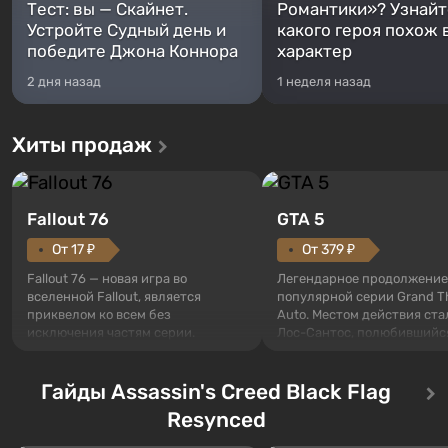
Тест: вы — Скайнет.
Романтики»? Узнайте
Устройте Судный день и
какого героя похож 
победите Джона Коннора
характер
2 дня назад
1 неделя назад
Хиты продаж
Fallout 76
GTA 5
От 17 ₽
От 379 ₽
Fallout 76 — новая игра во
Легендарное продолжение
вселенной Fallout, является
популярной серии Grand T
приквелом ко всем без
Auto. Местом действия ста
исключения частям серии.
Лос-Сантос, полюбившийс
События начинаются с Убежища
Grand Theft Auto: San Andre
76, первого среди построенных.
Впервые игра расскажет 
Оно же, по задумке специалистов
Гайды Assassin's Creed Black Flag
сразу трех персонажей: Ма
Vault-Tec, должно открыться
Тревора и Франклина, меж
Resynced
первым после того, как на
которыми вы сможете
Америку упадут ядерные бомбы.
переключаться в любое вр