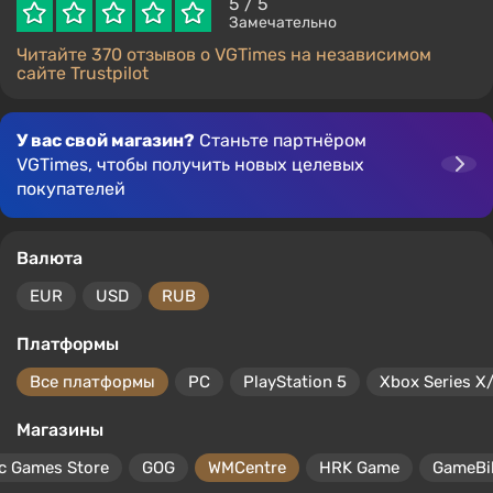
5
/ 5
Замечательно
Читайте 370 отзывов о VGTimes на независимом
сайте Trustpilot
У вас свой магазин?
Станьте партнёром
VGTimes, чтобы получить новых целевых
покупателей
Валюта
EUR
USD
RUB
Платформы
Все платформы
PC
PlayStation 5
Xbox Series X
Магазины
c Games Store
GOG
WMCentre
HRK Game
GameBil