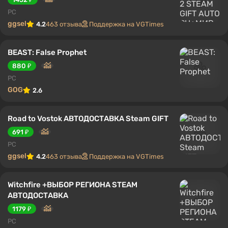
PC
ggsel
4.2
463 отзыва
Поддержка на VGTimes
BEAST: False Prophet
880 ₽
PC
GOG
2.6
Road to Vostok АВТОДОСТАВКА Steam GIFT
691 ₽
PC
ggsel
4.2
463 отзыва
Поддержка на VGTimes
Witchfire +ВЫБОР РЕГИОНА STEAM
АВТОДОСТАВКА
1179 ₽
PC