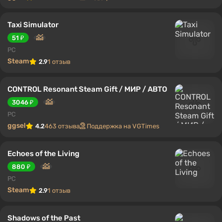
Taxi Simulator
51 ₽
PC
Steam
2.9
1 отзыв
CONTROL Resonant Steam Gift / МИР / АВТО
3046 ₽
PC
ggsel
4.2
463 отзыва
Поддержка на VGTimes
Echoes of the Living
880 ₽
PC
Steam
2.9
1 отзыв
Shadows of the Past