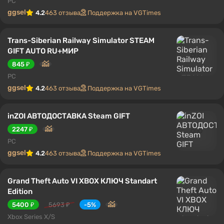
PC
ggsel
4.2
463 отзыва
Поддержка на VGTimes
Trans-Siberian Railway Simulator STEAM
GIFT AUTO RU+МИР
845 ₽
PC
ggsel
4.2
463 отзыва
Поддержка на VGTimes
inZOI АВТОДОСТАВКА Steam GIFT
2247 ₽
PC
ggsel
4.2
463 отзыва
Поддержка на VGTimes
Grand Theft Auto VI XBOX КЛЮЧ Standart
Edition
5400 ₽
5693 ₽
-5%
Xbox Series X/S