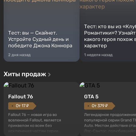
Тест: кто вы из «Клу
Тест: вы — Скайнет.
Романтики»? Узнайте
Устройте Судный день и
какого героя похож 
победите Джона Коннора
характер
2 дня назад
1 неделя назад
Хиты продаж
Fallout 76
GTA 5
От 17 ₽
От 379 ₽
Fallout 76 — новая игра во
Легендарное продолжение
вселенной Fallout, является
популярной серии Grand T
приквелом ко всем без
Auto. Местом действия ста
исключения частям серии.
Лос-Сантос, полюбившийс