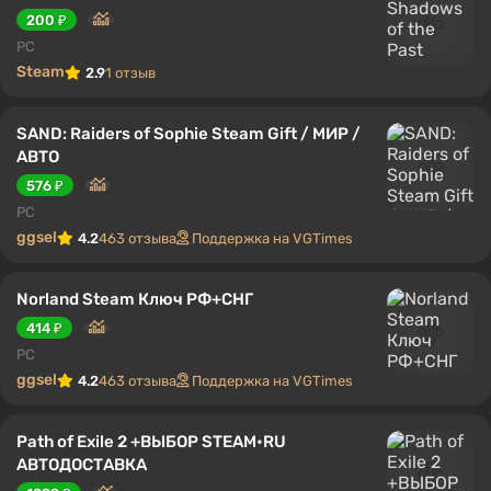
200 ₽
PC
Steam
2.9
1 отзыв
SAND: Raiders of Sophie Steam Gift / МИР /
АВТО
576 ₽
PC
ggsel
4.2
463 отзыва
Поддержка на VGTimes
Norland Steam Ключ РФ+СНГ
414 ₽
PC
ggsel
4.2
463 отзыва
Поддержка на VGTimes
Path of Exile 2 +ВЫБОР STEAM•RU
АВТОДОСТАВКА