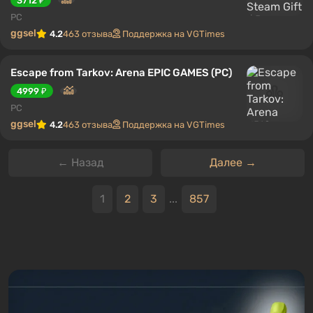
3712 ₽
PC
ggsel
4.2
463 отзыва
Поддержка на VGTimes
Escape from Tarkov: Arena EPIC GAMES (PC)
4999 ₽
PC
ggsel
4.2
463 отзыва
Поддержка на VGTimes
← Назад
Далее →
1
2
3
...
857