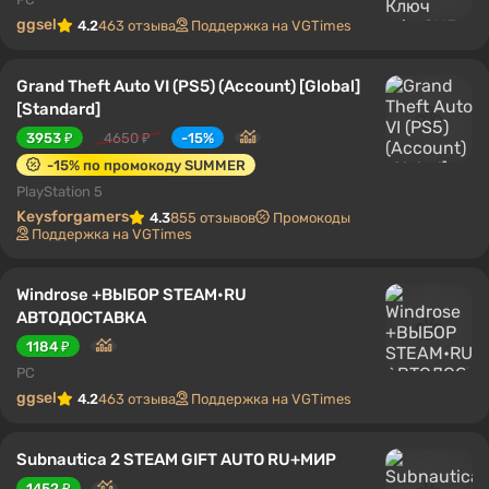
ggsel
4.2
463 отзыва
Поддержка на VGTimes
Grand Theft Auto VI (PS5) (Account) [Global]
[Standard]
3953 ₽
4650 ₽
-15%
-15% по промокоду SUMMER
PlayStation 5
Keysforgamers
4.3
855 отзывов
Промокоды
Поддержка на VGTimes
Windrose +ВЫБОР STEAM•RU
АВТОДОСТАВКА
1184 ₽
PC
ggsel
4.2
463 отзыва
Поддержка на VGTimes
Subnautica 2 STEAM GIFT AUTO RU+МИР
1452 ₽