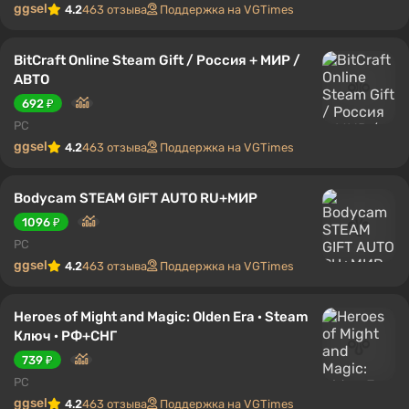
ggsel
4.2
463 отзыва
Поддержка на VGTimes
BitCraft Online Steam Gift / Россия + МИР /
АВТО
692 ₽
PC
ggsel
4.2
463 отзыва
Поддержка на VGTimes
Bodycam STEAM GIFT AUTO RU+МИР
1096 ₽
PC
ggsel
4.2
463 отзыва
Поддержка на VGTimes
Heroes of Might and Magic: Olden Era · Steam
Ключ · РФ+СНГ
739 ₽
PC
ggsel
4.2
463 отзыва
Поддержка на VGTimes