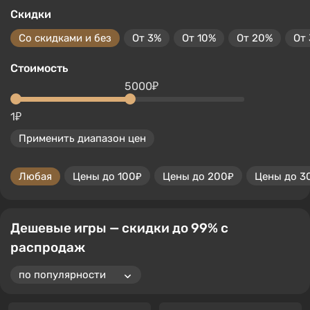
Скидки
Со скидками и без
От 3%
От 10%
От 20%
От
Стоимость
5000₽
1₽
Применить диапазон цен
Любая
Цены до 100₽
Цены до 200₽
Цены до 3
Дешевые игры — скидки до 99% с
распродаж