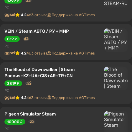
1299 ₽
PC
ggsel
4.2
463 отзыва
Поддержка на VGTimes
VEIN / Steam АВТО / РУ + МИР
819 ₽
PC
ggsel
4.2
463 отзыва
Поддержка на VGTimes
The Blood of Dawnwalker | Steam
Россия+KZ+UA+CIS+AR+TR+CN
3819 ₽
PC
ggsel
4.2
463 отзыва
Поддержка на VGTimes
Pigeon Simulator Steam
10000 ₽
PC