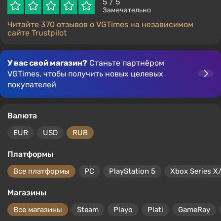
5
/ 5
Замечательно
Читайте 370 отзывов о VGTimes на независимом
сайте Trustpilot
У вас свой магазин?
Станьте партнёром
VGTimes, чтобы получить новых целевых
покупателей
Валюта
EUR
USD
RUB
Платформы
Все платформы
PC
PlayStation 5
Xbox Series X
Магазины
Все магазины
Steam
Playo
Plati
GameRay