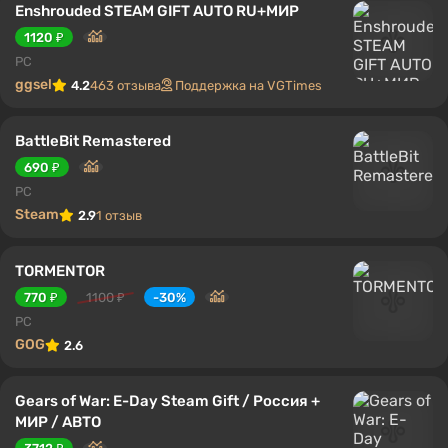
Enshrouded STEAM GIFT AUTO RU+МИР
1120 ₽
PC
ggsel
4.2
463 отзыва
Поддержка на VGTimes
BattleBit Remastered
690 ₽
PC
Steam
2.9
1 отзыв
TORMENTOR
770 ₽
1100 ₽
-30%
PC
GOG
2.6
Gears of War: E-Day Steam Gift / Россия +
МИР / АВТО