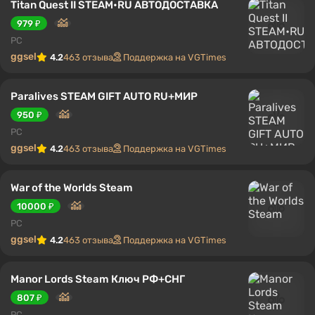
Titan Quest II STEAM•RU АВТОДОСТАВКА
979 ₽
PC
ggsel
4.2
463 отзыва
Поддержка на VGTimes
Paralives STEAM GIFT AUTO RU+МИР
950 ₽
PC
ggsel
4.2
463 отзыва
Поддержка на VGTimes
War of the Worlds Steam
10000 ₽
PC
ggsel
4.2
463 отзыва
Поддержка на VGTimes
Manor Lords Steam Ключ РФ+СНГ
807 ₽
PC