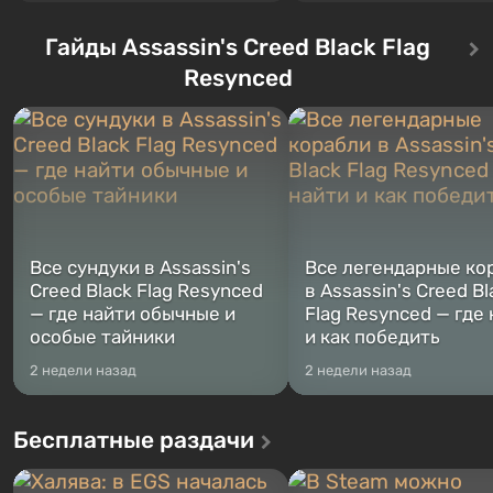
События начинаются с Убежища
Grand Theft Auto: San Andre
76, первого среди построенных.
Впервые игра расскажет 
Оно же, по задумке специалистов
Гайды Assassin's Creed Black Flag
сразу трех персонажей: Ма
Vault-Tec, должно открыться
Тревора и Франклина, меж
Resynced
первым после того, как на
которыми вы сможете
Америку упадут ядерные бомбы.
переключаться в любое вр
Место действия Fallout...
Жанр и...
Все сундуки в Assassin's
Все легендарные ко
Creed Black Flag Resynced
в Assassin's Creed Bl
— где найти обычные и
Flag Resynced — где
особые тайники
и как победить
2 недели назад
2 недели назад
Бесплатные раздачи