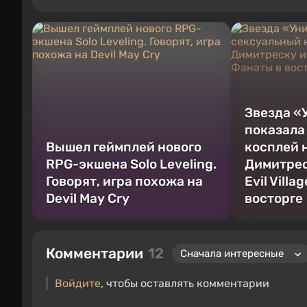
включая фигурки, постеры, старые консоли и многое др
2000-х на PC и консолях.
Звезда «
показала
Вышел геймплей нового
косплей 
RPG-экшена Solo Leveling.
Димитрес
Говорят, игра похожа на
Evil Villa
Devil May Cry
восторге
Комментарии
12
Войдите
, чтобы оставлять комментарии