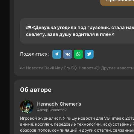
🚛 «Девушка угодила под грузовик, стала н
скелету, взяв душу водителя в плен»
Поделиться:
Новости Devil May Cry 5
Новости
Другие новости
Об авторе
Hennadiy Chemеris
Автор новостей
Игровой журналист. Я пишу новости для VGTimes с 2015
аниме, косплей, передовые технологии, искусственный
обзоров, топов, компиляций и других статей, связанн