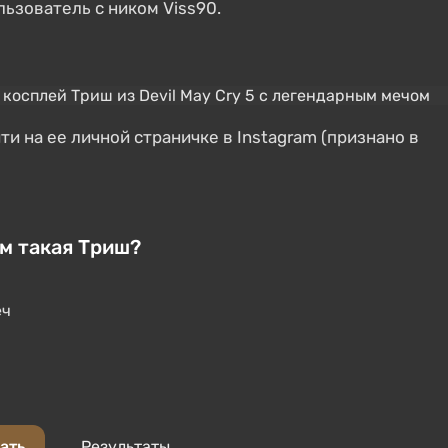
ользователь с ником Viss90.
и на ее личной страничке в Instagram (признано в
ам такая Триш?
еч
ать
Результаты