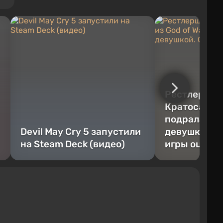
а
Рестлерша 
Кратоса из G
подралась с
Devil May Cry 5 запустили
девушкой. С
на Steam Deck (видео)
игры оцени