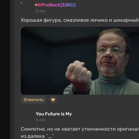
MrProRock(33RU)
5 лет
Хорошая фигура, смазливое личико и шикарный 
Ответить
You Future is My
5 лет
Симпотно, но не хватает утонченности оригинал
из далека ^_^