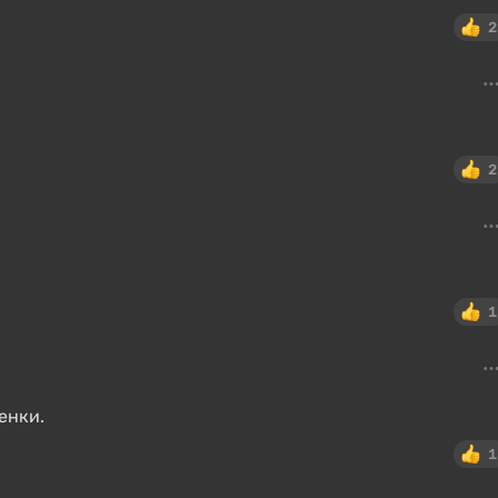
2
2
1
енки.
1