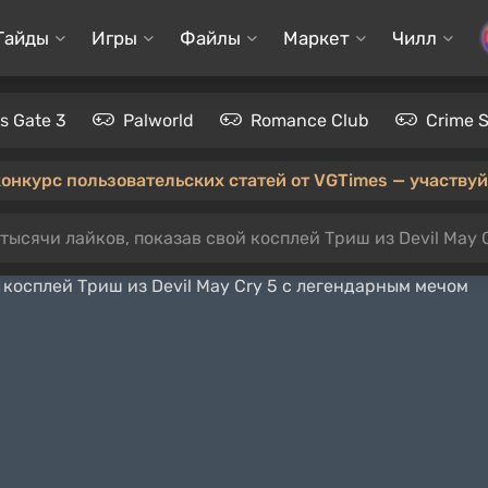
Гайды
Игры
Файлы
Маркет
Чилл
's Gate 3
Palworld
Romance Club
Crime 
конкурс пользовательских статей от VGTimes — участвуйт
тысячи лайков, показав свой косплей Триш из Devil May 