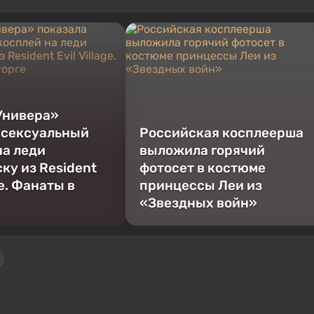
угое. У меня есть живой интерес к ретро-играм. Я играю с начал
Универа»
 сексуальный
Российская косплеерша
на леди
выложила горячий
ку из Resident
фотосет в костюме
ge. Фанаты в
принцессы Леи из
«Звездных войн»