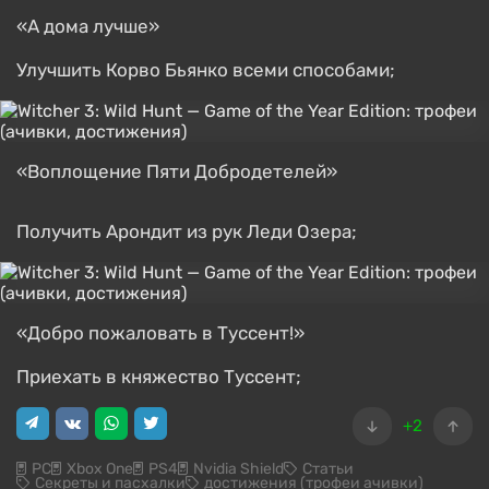
«А дома лучше»
Улучшить Корво Бьянко всеми способами;
«Воплощение Пяти Добродетелей»
Получить Арондит из рук Леди Озера;
«Добро пожаловать в Туссент!»
Приехать в княжество Туссент;
+2
PC
Xbox One
PS4
Nvidia Shield
Статьи
Секреты и пасхалки
достижения (трофеи ачивки)