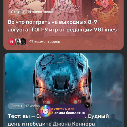
Статьи
14 часов назад
Во что поиграть на выходных 8-9
августа: ТОП-9 игр от редакции VGTimes
47 комментариев
×
Тесты
17 часов назад
РУЛЕТКА ИГР
3
спина бесплатно
Тест: вы — Скайнет. Устройте Судный
день и победите Джона Коннора