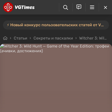
⚡️ Новый конкурс пользовательских статей от VGTimes — участвуйте тут ⚡️
Статьи
Секреты и пасхалки
Witcher 3: Wild Hunt — Game of the Year Edition: трофеи (ачивки, достижения)