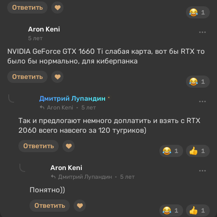
Ответить
1
Aron Keni
5 лет
NVIDIA GeForce GTX 1660 Ti слабая карта, вот бы RTX то
было бы нормально, для киберпанка
Ответить
1
Дмитрий Лупандин
Aron Keni
5 лет
Так и предлогают немного доплатить и взять с RTX
2060 всего навсего за 120 тугриков)
Ответить
1
1
Aron Keni
Дмитрий Лупандин
5 лет
Понятно))
Ответить
1
1