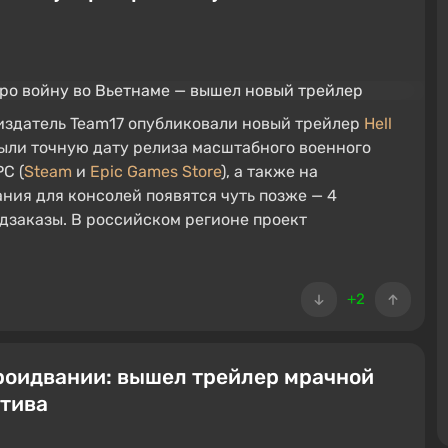
-издатель Team17 опубликовали новый трейлер
Hell
рыли точную дату релиза масштабного военного
C (
Steam
и
Epic Games Store
), а также на
дания для консолей появятся чуть позже — 4
едзаказы. В российском регионе проект
+2
роидвании: вышел трейлер мрачной
ктива