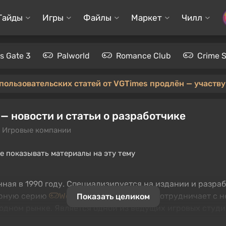
Гайды
Игры
Файлы
Маркет
Чилл
's Gate 3
Palworld
Romance Club
Crime 
 пользовательских статей от VGTimes продлён — участвуй
 — новости и статьи о разработчике
 Игровые компании
е показывать материалы на эту тему
нная в 1990 году. Специализируется на издании и разра
лярную серию
Worms
. Компания также сотрудничает с 
Показать целиком
родном рынке. Является одной из ведущих игровых сту