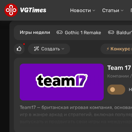
Новости
Статьи
Игры недели
Gothic 1 Remake
Baldur
Создать
⚡️ Конкурс
Team 17
Компании /
Н
Team17 — британская игровая компания, основа
игр в жанре аркад и стратегий, включая попу
выпускать и продвигать свои игры на междуна
по всему миру.