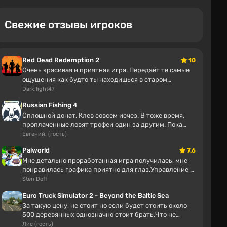
Truandale
30 минут
Свежие отзывы игроков
То-то я думаю, почему игроки продолжают
заносить деньги этим бракоделам. Оказывается,
надеются, что там есть что-то стоящее. :D
Red Dead Redemption 2
10
Компания уничтожит MacBook Pro на 300
Очень красивая и приятная игра. Передаёт те самые
тысяч долларов в разгар кризиса ОЗУ вместо
ощущения как будто ты находишься в старом
того, чтобы отдать их уволенным сотрудникам
верстерне. А в онлайне можно довольно ...
Dark.light47
Russian Fishing 4
Reichsführer
Сплошной донат. Клев совсем исчез. В тоже время,
40 минут
проплаченные ловят трофеи один за другим. Пока
а вы не завидуйте
накопишь на снасти, нервы измотаеш...
Евгений. (гость)
Palworld
7.6
«Машины, которые не были игровыми, станут
Мне детально проработанная игра получилась, мне
игровыми» — прогноз главы Take-Two на
понравилась графика приятно для глаз.Управление и
ближайшие три года
музыка хорошая Сколько наиграли:...
Sten Doff
Euro Truck Simulator 2 - Beyond the Baltic Sea
Никтоизватьникак
За такую цену, не стоит но если будет стоить около
41 минута
500 деревянных однозначно стоит брать.Что не
Что уж про РФ говорить, где платёжеспособность
понравилось: Цена, наполнение.Что ...
Лис (гость)