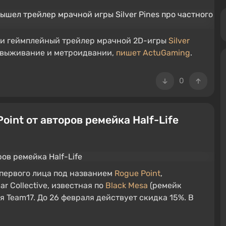
или геймплейный трейлер мрачной 2D-игры
Silver
на выживание и метроидвании,
пишет ActuGaming
.
0
int от авторов ремейка Half-Life
первого лица под названием
Rogue Point
,
r Collective, известная по
Black Mesa
(ремейк
я Team17. До 26 февраля действует скидка 15%. В