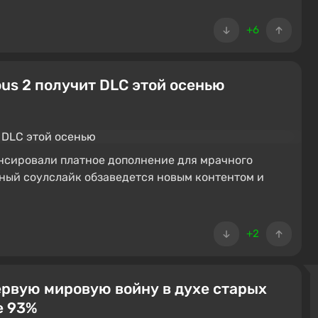
+6
s 2 получит DLC этой осенью
онсировали платное дополнение для мрачного
рный соулслайк обзаведется новым контентом и
+2
рвую мировую войну в духе старых
е 93%