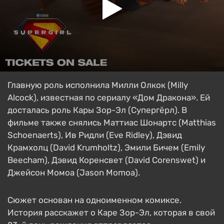
Главную роль исполнила Милли Олкок (Milly
Alcock), известная по сериалу «Дом Дракона». Ей
досталась роль Кары Зор-Эл (Супергёрл). В
фильме также снялись Маттиас Шонартс (Matthias
Schoenaerts), Ив Ридли (Eve Ridley), Дэвид
Крамхолц (David Krumholtz), Эмили Бичем (Emily
Beecham), Дэвид Коренсвет (David Corenswet) и
Джейсон Момоа (Jason Momoa).
Сюжет основан на одноименном комиксе.
История расскажет о Каре Зор-Эл, которая в свой