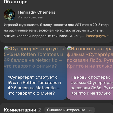
Об авторе
Hennadiy Chemеris
Автор новостей
Игровой журналист. Я пишу новости для VGTimes с 2015 года
на различные темы, включая не только игры, но и фильмы,
аниме, косплей, передовые технологии, искусственный
...
Развернуть
интеллект, мемы и социальные сети. Я также автор
нескольких обзоров, топов, компиляций и других статей,
связанных с видеоиграми. Я собираю различные игровые
сувениры, включая фигурки, постеры, старые консоли и
многое другое. У меня есть живой интерес к ретро-играм. Я
играю с начала 2000-х на PC и консолях.
«Супергёрл» стартует с
На новых постерах
59% на Rotten Tomatoes и
фильма «Супергёрл
49 баллов на Metacritic —
показали Лобо, Рути
что говорят о фильме?
Крипто и не только
Комментарии
2