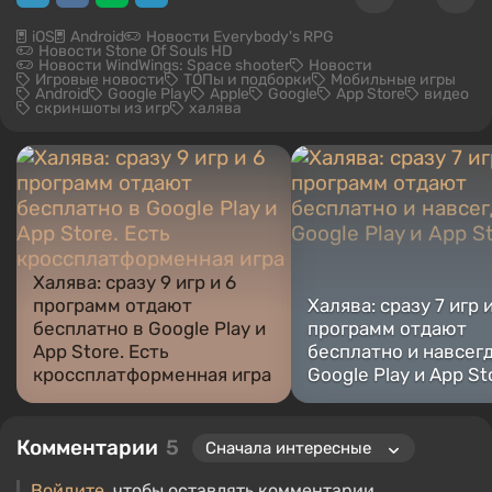
iOS
Android
Новости Everybody's RPG
Новости Stone Of Souls HD
Новости WindWings: Space shooter
Новости
Игровые новости
ТОПы и подборки
Мобильные игры
Android
Google Play
Apple
Google
App Store
видео
скриншоты из игр
халява
Халява: сразу 9 игр и 6
программ отдают
Халява: сразу 7 игр и
бесплатно в Google Play и
программ отдают
App Store. Есть
бесплатно и навсегд
кроссплатформенная игра
Google Play и App St
Комментарии
5
Войдите
, чтобы оставлять комментарии