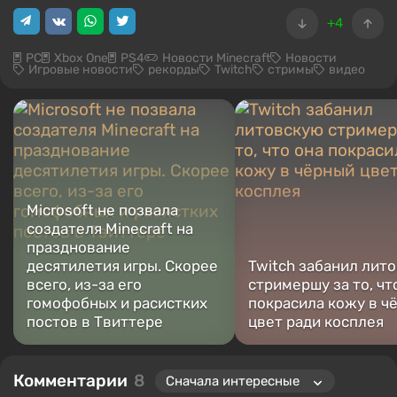
+4
PC
Xbox One
PS4
Новости Minecraft
Новости
Игровые новости
рекорды
Twitch
стримы
видео
Microsoft не позвала
создателя Minecraft на
празднование
десятилетия игры. Скорее
Twitch забанил лит
всего, из-за его
стримершу за то, чт
гомофобных и расистких
покрасила кожу в ч
постов в Твиттере
цвет ради косплея
Комментарии
8