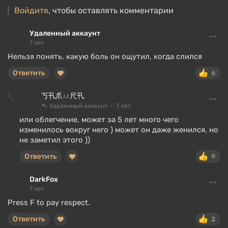
Войдите
, чтобы оставлять комментарии
Удаленный аккаунт
7 лет
Нельзя понять, какую боль он ощутил, когда слился
Ответить
6
丂卂爪ㄩ尺卂
Удаленный аккаунт
7 лет
или облегчение, может за 5 лет много чего
изменилось вокруг него ) может он даже женился, но
не заметил этого ))
Ответить
9
DarkFox
7 лет
Press F to pay respect.
Ответить
2