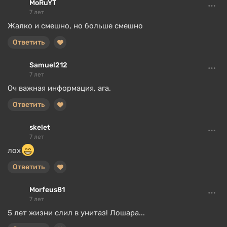
MoRuYT
7 лет
Жалко и смешно, но больше смешно
Ответить
Samuel212
7 лет
Оч важная информация, ага.
Ответить
skelet
7 лет
лох
Ответить
Morfeus81
7 лет
5 лет жизни слил в унитаз! Лошара...