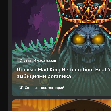
Статьи
4 часа назад
Превью Mad King Redemption. Beat '
амбициями рогалика
Оставить комментарий