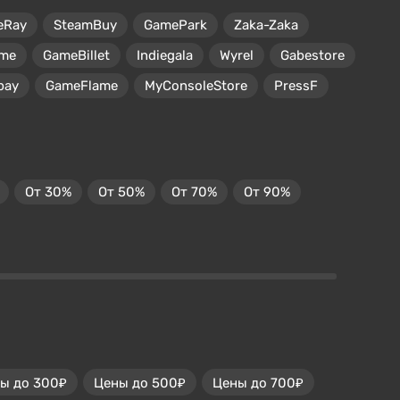
eRay
SteamBuy
GamePark
Zaka-Zaka
me
GameBillet
Indiegala
Wyrel
Gabestore
pay
GameFlame
MyConsoleStore
PressF
От 30%
От 50%
От 70%
От 90%
ы до 300₽
Цены до 500₽
Цены до 700₽