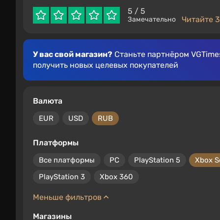
5
/ 5
Читайте 3
Замечательно
У вас свой магазин?
Станьте партнёром VGTimes
получить новых целевых покупателей
Валюта
EUR
USD
RUB
Платформы
Все платформы
PC
PlayStation 5
Xbox S
PlayStation 3
Xbox 360
Меньше фильтров
Магазины