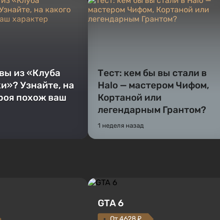
 вы из «Клуба
Тест: кем бы вы стали в
и»? Узнайте, на
Halo — мастером Чифом,
ероя похож ваш
Кортаной или
легендарным Грантом?
1 неделя назад
GTA 6
От 4628 ₽