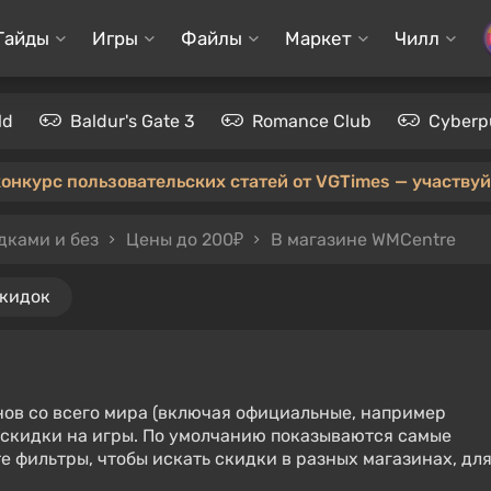
Гайды
Игры
Файлы
Маркет
Чилл
ld
Baldur's Gate 3
Romance Club
Cyberp
конкурс пользовательских статей от VGTimes — участвуйт
дками и без
Цены до 200₽
В магазине WMCentre
скидок
нов со всего мира (включая официальные, например
е скидки на игры. По умолчанию показываются самые
е фильтры, чтобы искать скидки в разных магазинах, дл