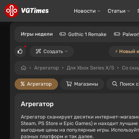
Новости
Статьи
Игры недели
Gothic 1 Remake
Palwor
Создать
⚡️ Новый 
Агрегатор
Для Xbox Series X/S
Со ски
Агрегатор
Магазины
Поиск 
Агрегатор
Агрегатор сканирует десятки интернет-магази
Steam, PS Store и Epic Games) и находит лучши
выгодные цены на популярные игры. Используйт
разных платформ и так далее.