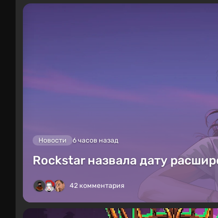
Новости
6 часов назад
Rockstar назвала дату расшир
42 комментария