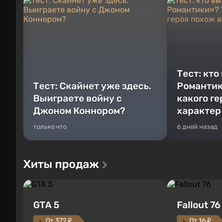
Тест: кто
Тест: Скайнет уже здесь.
Романтик
Выиграете войну с
какого г
Джоном Коннором?
характер
только что
6 дней назад
Хиты продаж
GTA 5
Fallout 76
От 372 ₽
От 16 ₽