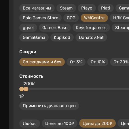
Все магазины
Steam
Playo
Plati
Gam
Epic Games Store
GOG
WMCentre
HRK Ga
ggsel
GamersBase
Keysforgamers
Steam
GamaGama
Kupikod
Donatov.Net
Скидки
Со скидками и без
От 3%
От 10%
От 20%
Стоимость
200₽
1₽
Применить диапазон цен
Любая
Цены до 100₽
Цены до 200₽
Цен