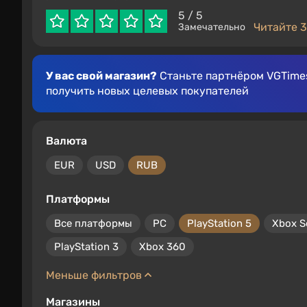
5
/ 5
Читайте 3
Замечательно
У вас свой магазин?
Станьте партнёром VGTimes
получить новых целевых покупателей
Валюта
EUR
USD
RUB
Платформы
Все платформы
PC
PlayStation 5
Xbox S
PlayStation 3
Xbox 360
Меньше фильтров
Магазины