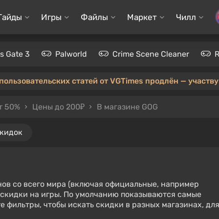
Гайды
Игры
Файлы
Маркет
Чилл
's Gate 3
Palworld
Crime Scene Cleaner
 пользовательских статей от VGTimes продлён — участвуй
т 50%
Цены до 200₽
В магазине GOG
скидок
нов со всего мира (включая официальные, например
е скидки на игры. По умолчанию показываются самые
е фильтры, чтобы искать скидки в разных магазинах, дл