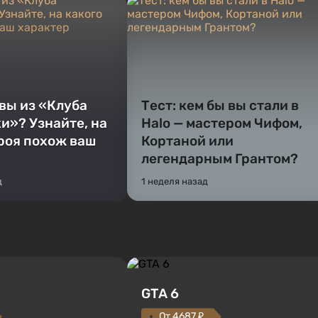
 вы из «Клуба
Тест: кем бы вы стали в
и»? Узнайте, на
Halo — мастером Чифом,
ероя похож ваш
Кортаной или
легендарным Грантом?
д
1 неделя назад
GTA 6
От 4687 ₽