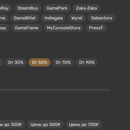
eRay
SteamBuy
GamePark
Zaka-Zaka
me
GameBillet
Indiegala
Wyrel
Gabestore
pay
GameFlame
MyConsoleStore
PressF
От 30%
От 50%
От 70%
От 90%
ы до 300₽
Цены до 500₽
Цены до 700₽