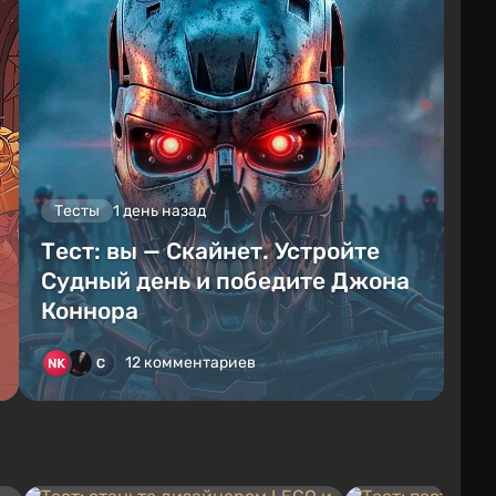
Тесты
1 день назад
Тест: вы — Скайнет. Устройте
Судный день и победите Джона
Коннора
12 комментариев