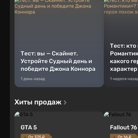
Тест: кто
Тест: вы — Скайнет.
Романтик
Устройте Судный день и
какого г
победите Джона Коннора
характер
1 день назад
1 неделя наза
Хиты продаж
GTA 5
Fallout 76
От 375 ₽
От 16 ₽