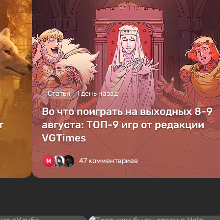
Статьи
1 день назад
Во что поиграть на выходных 8-9
т
августа: ТОП-9 игр от редакции
VGTimes
47 комментариев