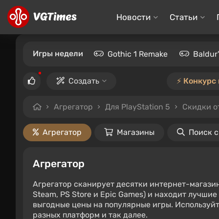
Новости
Статьи
Игры недели
Gothic 1 Remake
Baldur
Создать
⚡️ Конкурс
Агрегатор
Для PlayStation 5
Скидки о
Агрегатор
Магазины
Поиск 
Агрегатор
Агрегатор сканирует десятки интернет-магази
Steam, PS Store и Epic Games) и находит лучши
выгодные цены на популярные игры. Используйт
разных платформ и так далее.