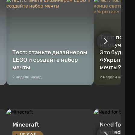
Тест: постр
на случай к
Тест: станьте дизайнером
Это будет Va
LEGO и создайте набор
«Укрытие» 
мечты
мечты?
2 недели назад
2 недели назад
Minecraft
Need for Spe
Wanted (201
От 356 ₽