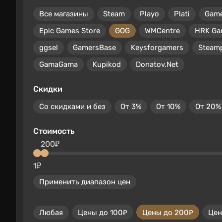
Все магазины
Steam
Playo
Plati
Gam
Epic Games Store
GOG
WMCentre
HRK Ga
ggsel
GamersBase
Keysforgamers
Steam
GamaGama
Kupikod
Donatov.Net
Скидки
Со скидками и без
От 3%
От 10%
От 20%
Стоимость
200₽
1₽
Применить диапазон цен
Любая
Цены до 100₽
Цены до 200₽
Цен