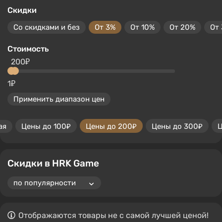
Скидки
Со скидками и без
От 3%
От 10%
От 20%
От
Стоимость
200₽
1₽
Применить диапазон цен
ая
Цены до 100₽
Цены до 200₽
Цены до 300₽
Ц
Скидки в HRK Game
Отображаются товары не с самой лучшей ценой!