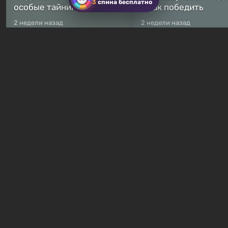
3
спина бесплатно
особые тайники
и как победить
2 недели назад
2 недели назад
Бесплатные раздачи
В Steam навсегда
бесплатными стали сразу
Какие игры сейчас
8 игр — среди них есть
раздают бесплатно в
хоррор с рейтингом 89%
Games Store
2 часа назад
23 часа назад
Гайды и руководства