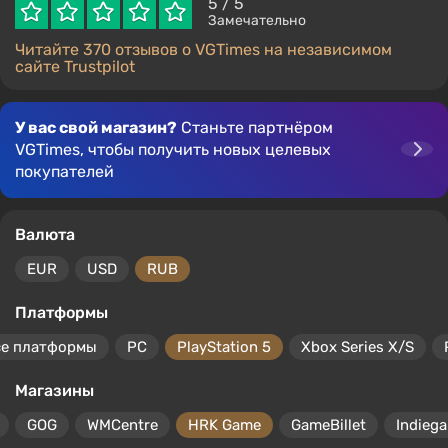
5
/ 5
Замечательно
Читайте 370 отзывов о VGTimes на независимом
сайте Trustpilot
У вас свой магазин?
Станьте партнёром
VGTimes, чтобы получить новых целевых
покупателей
Валюта
EUR
USD
RUB
Платформы
се платформы
PC
PlayStation 5
Xbox Series X/S
Магазины
GOG
WMCentre
HRK Game
GameBillet
Indiega