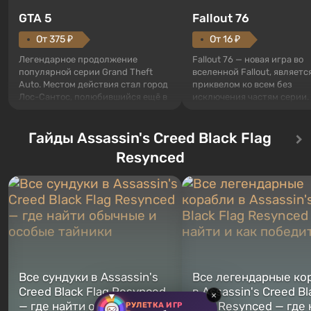
GTA 5
Fallout 76
От 375 ₽
От 16 ₽
Легендарное продолжение
Fallout 76 — новая игра во
популярной серии Grand Theft
вселенной Fallout, являетс
Auto. Местом действия стал город
приквелом ко всем без
Лос-Сантос, полюбившийся ещё в
исключения частям серии.
Grand Theft Auto: San Andreas .
События начинаются с Уб
Впервые игра расскажет историю
76, первого среди построе
сразу трех персонажей: Майкла,
Гайды Assassin's Creed Black Flag
Оно же, по задумке специа
Тревора и Франклина, между
Vault-Tec, должно открыть
Resynced
которыми вы сможете
первым после того, как на
переключаться в любое время.
Америку упадут ядерные б
Жанр и...
Место действия Fallout...
Все сундуки в Assassin's
Все легендарные ко
Creed Black Flag Resynced
в Assassin's Creed Bl
×
— где найти обычные и
Flag Resynced — где
РУЛЕТКА ИГР