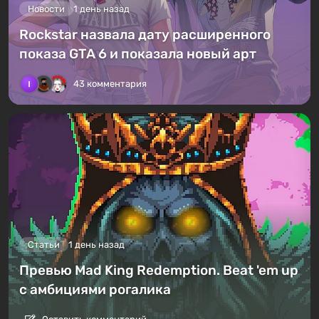
Новости
1 день назад
Rockstar назвала дату расширенного
показа GTA 6 и показала новый арт
43 комментария
Статьи
1 день назад
Превью Mad King Redemption. Beat 'em up
с амбициями рогалика