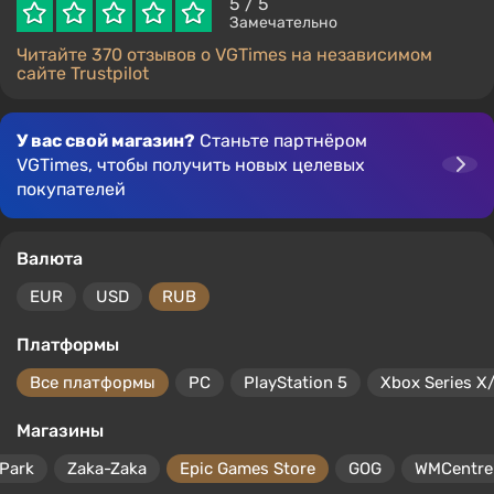
5
/ 5
Замечательно
Читайте 370 отзывов о VGTimes на независимом
сайте Trustpilot
У вас свой магазин?
Станьте партнёром
VGTimes, чтобы получить новых целевых
покупателей
Валюта
EUR
USD
RUB
Платформы
Все платформы
PC
PlayStation 5
Xbox Series X
Магазины
Park
Zaka-Zaka
Epic Games Store
GOG
WMCentre