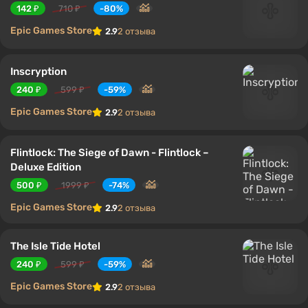
142 ₽
710 ₽
-80%
Epic Games Store
2.9
2 отзыва
Inscryption
240 ₽
599 ₽
-59%
Epic Games Store
2.9
2 отзыва
Flintlock: The Siege of Dawn - Flintlock –
Deluxe Edition
500 ₽
1999 ₽
-74%
Epic Games Store
2.9
2 отзыва
The Isle Tide Hotel
240 ₽
599 ₽
-59%
Epic Games Store
2.9
2 отзыва