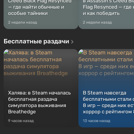
Creed Black Flag Resynced
в Assassin's Creed Bl
— где найти обычные и
Flag Resynced — где
особые тайники
и как победить
2 недели назад
2 недели назад
Бесплатные раздачи
Халява: в Steam началась
В Steam навсегда
бесплатная раздача
бесплатными стали 
симулятора выживания
8 игр — среди них ес
Breathedge
хоррор с рейтингом
9 часов назад
13 часов назад