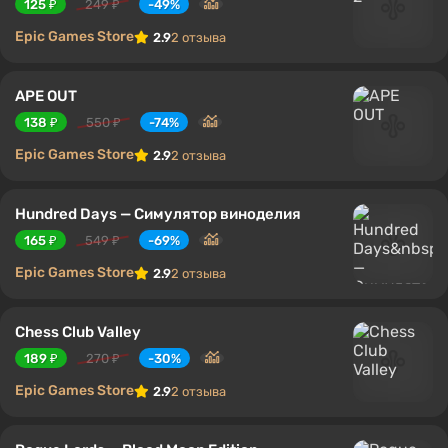
125 ₽
249 ₽
-49%
Epic Games Store
2.9
2 отзыва
APE OUT
138 ₽
550 ₽
-74%
Epic Games Store
2.9
2 отзыва
Hundred Days — Симулятор виноделия
165 ₽
549 ₽
-69%
Epic Games Store
2.9
2 отзыва
Chess Club Valley
189 ₽
270 ₽
-30%
Epic Games Store
2.9
2 отзыва