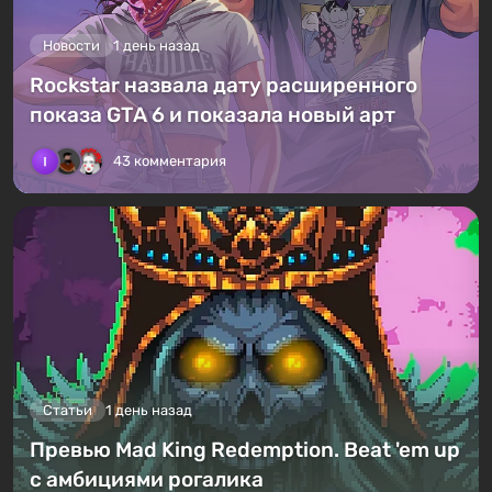
Новости
1 день назад
Rockstar назвала дату расширенного
показа GTA 6 и показала новый арт
43 комментария
Статьи
1 день назад
Превью Mad King Redemption. Beat 'em up
с амбициями рогалика