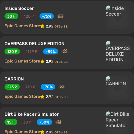
Inside Soccer
30 ₽
120 ₽
-75%
Epic Games Store
2.9
2 отзыва
OVERPASS DELUXE EDITION
120 ₽
1199 ₽
-89%
Epic Games Store
2.9
2 отзыва
CARRION
213 ₽
710 ₽
-70%
Epic Games Store
2.9
2 отзыва
Dirt Bike Racer Simulator
15 ₽
30 ₽
-50%
Epic Games Store
2.9
2 отзыва