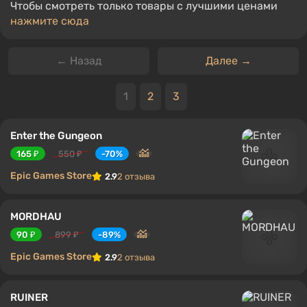
Чтобы смотреть только товары с лучшими ценами
нажмите сюда
← Назад
Далее →
1
2
3
Enter the Gungeon
165 ₽
550 ₽
-70%
Epic Games Store
2.9
2 отзыва
MORDHAU
90 ₽
899 ₽
-89%
Epic Games Store
2.9
2 отзыва
RUINER