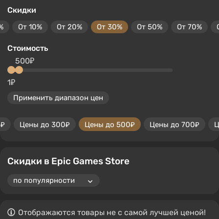
Скидки
%
От 10%
От 20%
От 30%
От 50%
От 70%
Стоимость
500₽
1₽
Применить диапазон цен
0₽
Цены до 300₽
Цены до 500₽
Цены до 700₽
Ц
Скидки в Epic Games Store
Отображаются товары не с самой лучшей ценой!