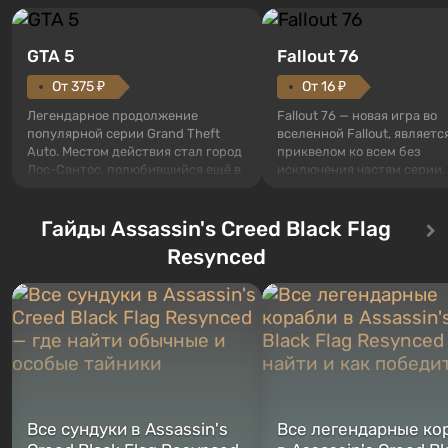
GTA 5
Fallout 76
От 375 ₽
От 16 ₽
Легендарное продолжение
Fallout 76 — новая игра во
популярной серии Grand Theft
вселенной Fallout, являетс
Auto. Местом действия стал город
приквелом ко всем без
Лос-Сантос, полюбившийся ещё в
исключения частям серии.
Grand Theft Auto: San Andreas .
События начинаются с Уб
Впервые игра расскажет историю
76, первого среди построе
сразу трех персонажей: Майкла,
Гайды Assassin's Creed Black Flag
Оно же, по задумке специа
Тревора и Франклина, между
Vault-Tec, должно открыть
Resynced
которыми вы сможете
первым после того, как на
переключаться в любое время.
Америку упадут ядерные б
Жанр и...
Место действия Fallout...
Все сундуки в Assassin's
Все легендарные ко