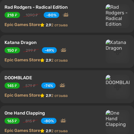
Rad Rodgers - Radical Edition
218 ₽
1090 ₽
-80%
Epic Games Store
2.9
2 отзыва
Katana Dragon
150 ₽
299 ₽
-49%
Epic Games Store
2.9
2 отзыва
DOOMBLADE
145 ₽
579 ₽
-74%
Epic Games Store
2.9
2 отзыва
One Hand Clapping
163 ₽
815 ₽
-80%
Epic Games Store
2.9
2 отзыва