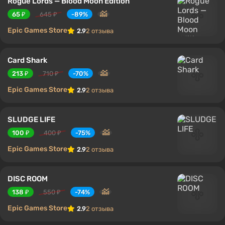
Rogue Lords — Blood Moon Edition
65 ₽
645 ₽
-89%
Epic Games Store
2.9
2 отзыва
Card Shark
213 ₽
710 ₽
-70%
Epic Games Store
2.9
2 отзыва
SLUDGE LIFE
100 ₽
400 ₽
-75%
Epic Games Store
2.9
2 отзыва
DISC ROOM
138 ₽
550 ₽
-74%
Epic Games Store
2.9
2 отзыва