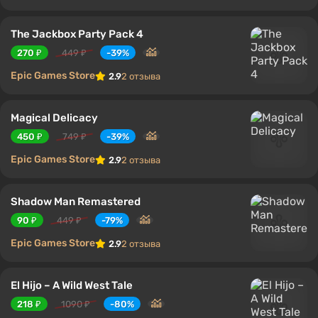
The Jackbox Party Pack 4
270 ₽
449 ₽
-39%
Epic Games Store
2.9
2 отзыва
Magical Delicacy
450 ₽
749 ₽
-39%
Epic Games Store
2.9
2 отзыва
Shadow Man Remastered
90 ₽
449 ₽
-79%
Epic Games Store
2.9
2 отзыва
El Hijo – A Wild West Tale
218 ₽
1090 ₽
-80%