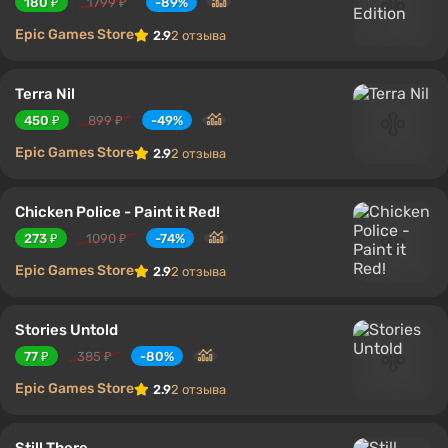
180 ₽
1799 ₽
-89%
Epic Games Store
2.9
2 отзыва
Terra Nil
450 ₽
899 ₽
-49%
Epic Games Store
2.9
2 отзыва
Chicken Police - Paint it Red!
273 ₽
1090 ₽
-74%
Epic Games Store
2.9
2 отзыва
Stories Untold
77 ₽
385 ₽
-80%
Epic Games Store
2.9
2 отзыва
Still There