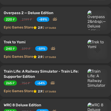
Overpass 2 — Deluxe Edition
220 ₽
2199 ₽
-89%
Epic Games Store
2.9
2 отзыва
Trek to Yomi
240 ₽
599 ₽
-59%
Epic Games Store
2.9
2 отзыва
Train Life: A Railway Simulator - Train Life:
Supporter Edition
265 ₽
756 ₽
-64%
Epic Games Store
2.9
2 отзыва
WRC 8 Deluxe Edition