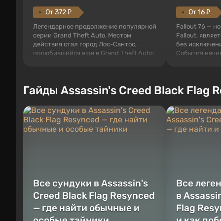
От 372 ₽
От 16 ₽
Легендарное продолжение популярной
Fallout 76 — н
серии Grand Theft Auto. Местом
Fallout, являе
действия стал город Лос-Сантос,
без исключени
полюбившийся ещё в Grand Theft Auto:
События начи
San Andreas . Впервые игра расскажет
первого среди
историю сразу трех персонажей:
задумке специ
Майкла, Тревора и Франклина, между
должно открыт
Гайды Assassin's Creed Black Flag 
которыми вы сможете переключаться в
как на Америк
любое время. Жанр и...
Место действия
Все сундуки в Assassin's
Все леге
Creed Black Flag Resynced
в Assassi
— где найти обычные и
Flag Resy
особые тайники
и как по