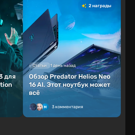
2 награды
Статьи
1 день назад
3 для
Обзор Predator Helios Neo
tion
16 AI. Этот ноутбук может
всё
3 комментария