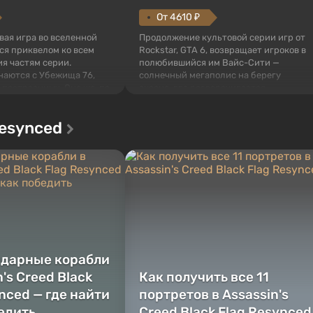
От 4610 ₽
овая игра во вселенной
Продолжение культовой серии игр от
тся приквелом ко всем
Rockstar, GTA 6, возвращает игроков в
я частям серии.
полюбившийся им Вайс-Сити —
наются с Убежища 76,
солнечный мегаполис на берегу
 построенных. Оно же, по
океана, где разворачивается
алистов Vault-Tec,
настоящий боевик в духе лучших
ься первым после того,
фильмов про мафию. В центре
Resynced
у упадут ядерные бомбы.
внимания Люсия и Джейсон — пара
 Fallout...
преступников, попавшая в серьезные
неприятности. И...
ндарные корабли
n's Creed Black
Как получить все 11
nced — где найти
портретов в Assassin's
бедить
Creed Black Flag Resynced