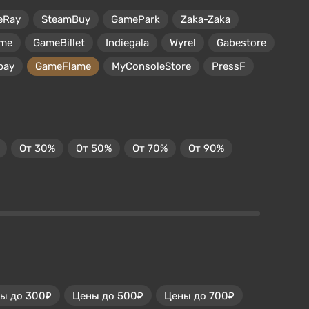
eRay
SteamBuy
GamePark
Zaka-Zaka
me
GameBillet
Indiegala
Wyrel
Gabestore
pay
GameFlame
MyConsoleStore
PressF
От 30%
От 50%
От 70%
От 90%
ы до 300₽
Цены до 500₽
Цены до 700₽