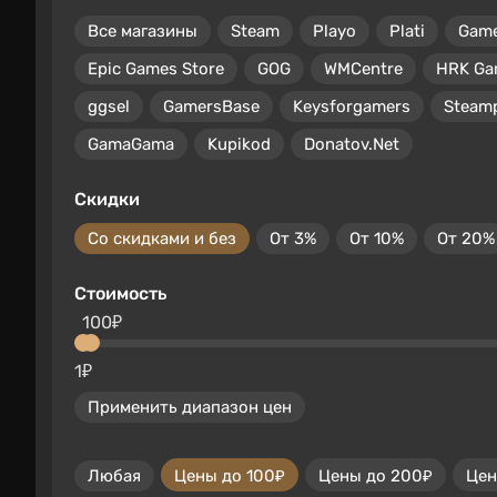
Все магазины
Steam
Playo
Plati
Gam
Epic Games Store
GOG
WMCentre
HRK Ga
ggsel
GamersBase
Keysforgamers
Steam
GamaGama
Kupikod
Donatov.Net
Скидки
Со скидками и без
От 3%
От 10%
От 20%
Стоимость
100₽
1₽
Применить диапазон цен
Любая
Цены до 100₽
Цены до 200₽
Цен