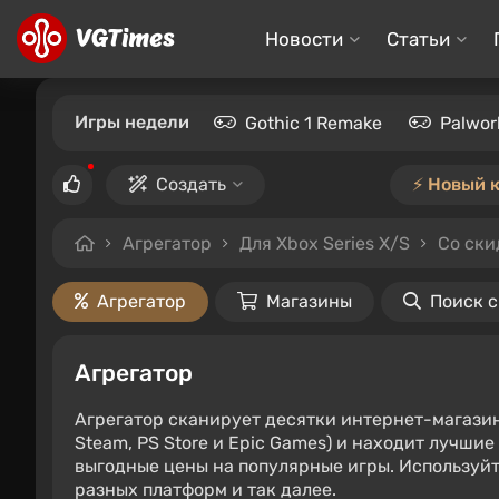
Новости
Статьи
Игры недели
Gothic 1 Remake
Palwor
Создать
⚡️ Новый 
Агрегатор
Для Xbox Series X/S
Со ски
Агрегатор
Магазины
Поиск 
Агрегатор
Агрегатор сканирует десятки интернет-магази
Steam, PS Store и Epic Games) и находит лучши
выгодные цены на популярные игры. Используйт
разных платформ и так далее.