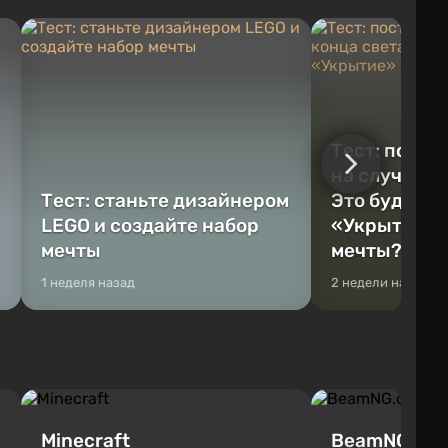
Тест: постр
на случай к
Тест: станьте дизайнером
Это будет Va
LEGO и создайте набор
«Укрытие» 
мечты
мечты?
1 неделя назад
2 недели назад
Minecraft
BeamNG.dri