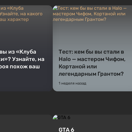
 вы из «Клуба
Тест: кем бы вы стали в
и»? Узнайте, на
Halo — мастером Чифом,
ероя похож ваш
Кортаной или
легендарным Грантом?
1 неделя назад
GTA 6