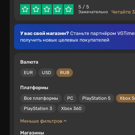
5
/ 5
Читайте 3
Замечательно
У вас свой магазин?
Станьте партнёром VGTimes
получить новых целевых покупателей
Валюта
EUR
USD
RUB
Платформы
Все платформы
PC
PlayStation 5
Xbox S
PlayStation 3
Xbox 360
Меньше фильтров
Магазины