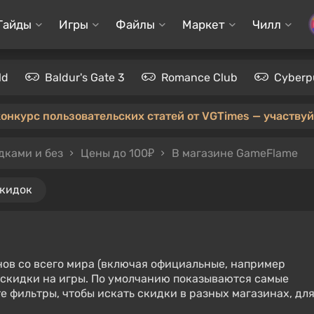
Гайды
Игры
Файлы
Маркет
Чилл
ld
Baldur's Gate 3
Romance Club
Cyberp
конкурс пользовательских статей от VGTimes — участвуйт
дками и без
Цены до 100₽
В магазине GameFlame
скидок
нов со всего мира (включая официальные, например
е скидки на игры. По умолчанию показываются самые
е фильтры, чтобы искать скидки в разных магазинах, дл