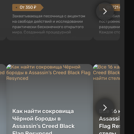
От 350 ₽
От 721 ₽
Захватывающая песочница с акцентом
Автомобильная пе
на свободе действий и исследовании
построенная вокр
практически бесконечного открытого
разрушений и пов
мира. Созданный процедурной
Каждое столкновен
генерацией, он наполнен трехмерными
ускорение рассчи
блоками, которые можно
времени, благода
перерабатывать и создавать
ощущаются как на
предметы, инструменты, оружие, а
гнётся, подвеска 
также строить здания и механизмы.
нагрузку, а любая
Игроку дана по...
превращ...
Как найти сокровища
Все 16 камн
Чёрной бороды в
Assassin's C
Assassin's Creed Black
Flag Resync
Flag Resynced
стелы