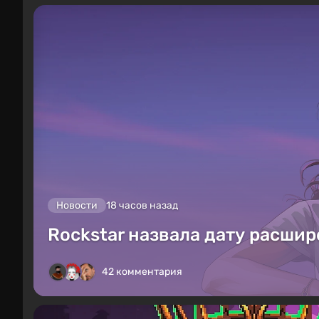
Новости
18 часов назад
Rockstar назвала дату расшир
42 комментария