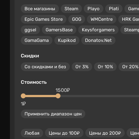
Все магазины
Steam
Playo
Plati
Gam
Epic Games Store
GOG
WMCentre
HRK Ga
ggsel
GamersBase
Keysforgamers
Steam
GamaGama
Kupikod
Donatov.Net
Скидки
Со скидками и без
От 3%
От 10%
От 20%
Стоимость
1500₽
1₽
Применить диапазон цен
Любая
Цены до 100₽
Цены до 200₽
Цен