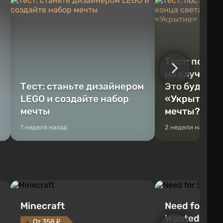
Тест: постр
на случай к
Тест: станьте дизайнером
Это будет Va
LEGO и создайте набор
«Укрытие» 
мечты
мечты?
1 неделя назад
2 недели назад
Minecraft
Need for Spe
Wanted (201
От 358 ₽