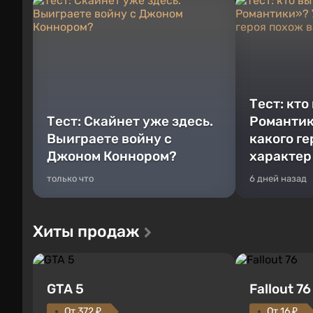
Тест: кто
Тест: Скайнет уже здесь.
Романтик
Выиграете войну с
какого г
Джоном Коннором?
характер
только что
6 дней назад
Хиты продаж
GTA 5
Fallout 76
От 372 ₽
От 16 ₽