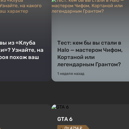
 вы из «Клуба
Тест: кем бы вы стали в
и»? Узнайте, на
Halo — мастером Чифом,
ероя похож ваш
Кортаной или
легендарным Грантом?
1 неделя назад
GTA 6
От 4714 ₽