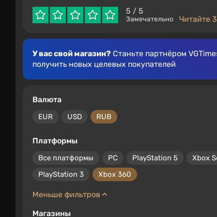
5
/ 5
Читайте 3
Замечательно
У вас свой магазин?
Станьте партнёром VGTimes
получить новых целевых покупателей
Валюта
EUR
USD
RUB
Платформы
Все платформы
PC
PlayStation 5
Xbox S
PlayStation 3
Xbox 360
Меньше фильтров
Магазины