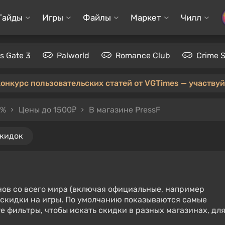
Гайды
Игры
Файлы
Маркет
Чилл
's Gate 3
Palworld
Romance Club
Crime 
конкурс пользовательских статей от VGTimes — участвуйт
0%
Цены до 1500₽
В магазине PressF
скидок
нов со всего мира (включая официальные, например
е скидки на игры. По умолчанию показываются самые
е фильтры, чтобы искать скидки в разных магазинах, дл