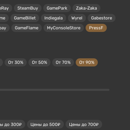
eRay
SteamBuy
GamePark
Zaka-Zaka
me
GameBillet
Indiegala
Wyrel
Gabestore
pay
GameFlame
MyConsoleStore
PressF
От 30%
От 50%
От 70%
От 90%
ы до 300₽
Цены до 500₽
Цены до 700₽