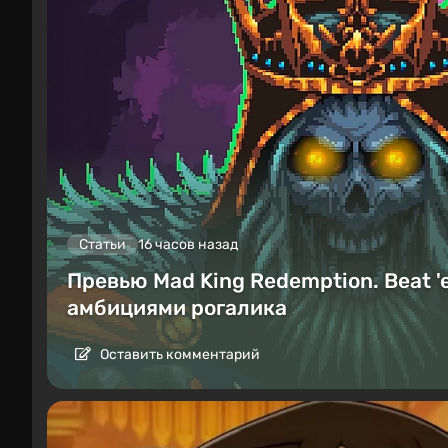
Статьи
16 часов назад
Превью Mad King Redemption. Beat '
амбициями рогалика
Оставить комментарий