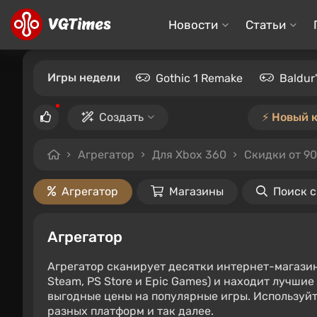
Новости
Статьи
Игры недели
Gothic 1 Remake
Baldur
Создать
⚡️ Новый 
Агрегатор
Для Xbox 360
Скидки от 9
Агрегатор
Магазины
Поиск 
Агрегатор
Агрегатор сканирует десятки интернет-магази
Steam, PS Store и Epic Games) и находит лучши
выгодные цены на популярные игры. Используйт
разных платформ и так далее.