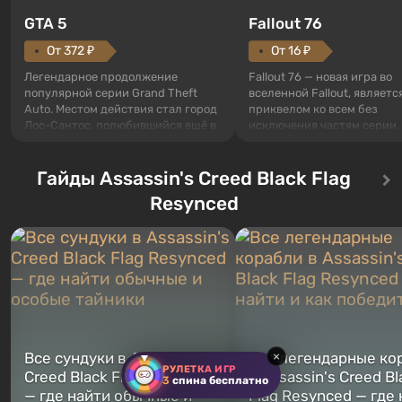
GTA 5
Fallout 76
От 372 ₽
От 16 ₽
Легендарное продолжение
Fallout 76 — новая игра во
популярной серии Grand Theft
вселенной Fallout, являетс
Auto. Местом действия стал город
приквелом ко всем без
Лос-Сантос, полюбившийся ещё в
исключения частям серии.
Grand Theft Auto: San Andreas .
События начинаются с Уб
Впервые игра расскажет историю
76, первого среди построе
сразу трех персонажей: Майкла,
Гайды Assassin's Creed Black Flag
Оно же, по задумке специа
Тревора и Франклина, между
Vault-Tec, должно открыть
Resynced
которыми вы сможете
первым после того, как на
переключаться в любое время.
Америку упадут ядерные б
Жанр и...
Место действия Fallout...
×
Все сундуки в Assassin's
Все легендарные ко
РУЛЕТКА ИГР
Creed Black Flag Resynced
в Assassin's Creed Bl
3
спина бесплатно
— где найти обычные и
Flag Resynced — где