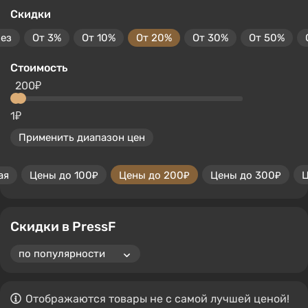
Скидки
без
От 3%
От 10%
От 20%
От 30%
От 50%
Стоимость
200₽
1₽
Применить диапазон цен
ая
Цены до 100₽
Цены до 200₽
Цены до 300₽
Ц
Скидки в PressF
Отображаются товары не с самой лучшей ценой!