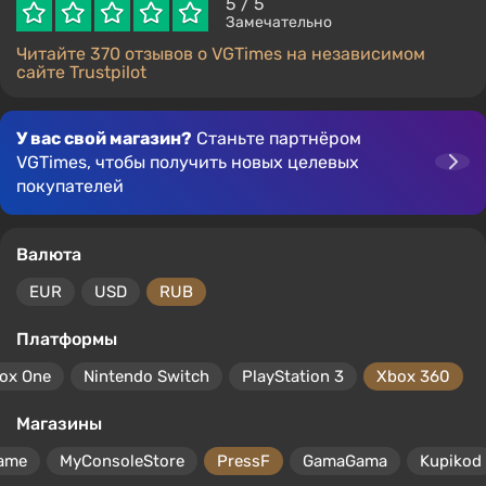
5
/ 5
Замечательно
Читайте 370 отзывов о VGTimes на независимом
сайте Trustpilot
У вас свой магазин?
Станьте партнёром
VGTimes, чтобы получить новых целевых
покупателей
Валюта
EUR
USD
RUB
Платформы
ox One
Nintendo Switch
PlayStation 3
Xbox 360
Магазины
ame
MyConsoleStore
PressF
GamaGama
Kupikod