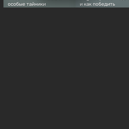
особые тайники
и как победить
2 недели назад
2 недели назад
Бесплатные раздачи
В Steam навсегда
бесплатными стали сразу
Какие игры сейчас
8 игр — среди них есть
раздают бесплатно в
хоррор с рейтингом 89%
Games Store
40 минут назад
21 час назад
Гайды и руководства