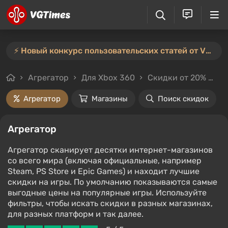
⚡️ Новый конкурс пользовательских статей от VGTimes — участвуйте тут ⚡️
Агрегатор
Для Xbox 360
Скидки от 20%
Це
Агрегатор
Магазины
Поиск скидок
Агрегатор
Агрегатор сканирует десятки интернет-магазинов
со всего мира (включая официальные, например
Steam, PS Store и Epic Games) и находит лучшие
скидки на игры. По умолчанию показываются самые
выгодные цены на популярные игры. Используйте
фильтры, чтобы искать скидки в разных магазинах,
для разных платформ и так далее.