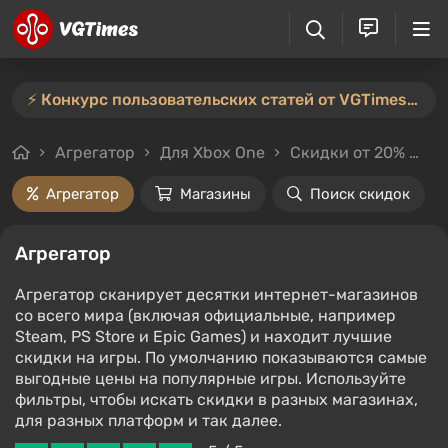
⚡️ Конкурс пользовательских статей от VGTimes продлён — участвуйте тут ⚡️
Агрегатор
Для Xbox One
Скидки от 20%
Це
Агрегатор
Магазины
Поиск скидок
Агрегатор
Агрегатор сканирует десятки интернет-магазинов
со всего мира (включая официальные, например
Steam, PS Store и Epic Games) и находит лучшие
скидки на игры. По умолчанию показываются самые
выгодные цены на популярные игры. Используйте
фильтры, чтобы искать скидки в разных магазинах,
для разных платформ и так далее.