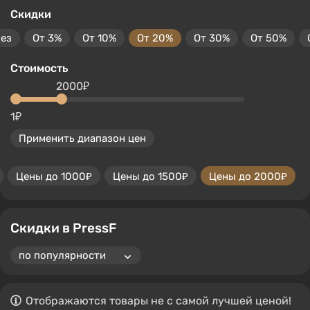
Скидки
без
От 3%
От 10%
От 20%
От 30%
От 50%
Стоимость
2000₽
1₽
Применить диапазон цен
Цены до 1000₽
Цены до 1500₽
Цены до 2000₽
Скидки в PressF
Отображаются товары не с самой лучшей ценой!