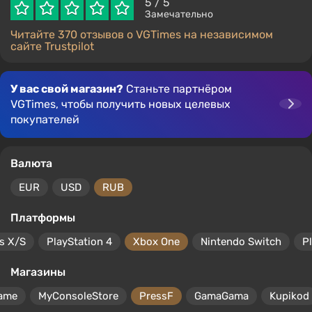
5
/ 5
Замечательно
Читайте 370 отзывов о VGTimes на независимом
сайте Trustpilot
У вас свой магазин?
Станьте партнёром
VGTimes, чтобы получить новых целевых
покупателей
Валюта
EUR
USD
RUB
Платформы
s X/S
PlayStation 4
Xbox One
Nintendo Switch
P
Магазины
ame
MyConsoleStore
PressF
GamaGama
Kupikod