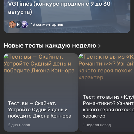
VGTimes (конкурс продлен с 9 до 30
августа)
13 комментариев
Новые тесты каждую неделю
Тест: кто вы из «Клу
Тест: вы — Скайнет.
Романтики»? Узнайте
Устройте Судный день и
какого героя похож 
победите Джона Коннора
характер
2 дня назад
1 неделя назад