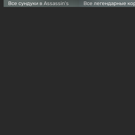
Все сундуки в Assassin's
Все легендарные ко
Creed Black Flag Resynced
в Assassin's Creed Bl
— где найти обычные и
Flag Resynced — где
особые тайники
и как победить
2 недели назад
2 недели назад
Бесплатные раздачи
В Steam можно бесплатно
Халява: в Steam нач
забрать в библиотеку
бесплатная раздача
хоррор-шутер SCP:
симулятора выжива
ReEnter
Breathedge
21 час назад
1 день назад