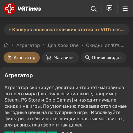
⚡️ Конкурс пользовательских статей от VGTimes продлён — участвуйте тут ⚡️
Агрегатор
Для Xbox One
Скидки от 10%
Це
Агрегатор
Магазины
Поиск скидок
Агрегатор
Агрегатор сканирует десятки интернет-магазинов
со всего мира (включая официальные, например
Steam, PS Store и Epic Games) и находит лучшие
скидки на игры. По умолчанию показываются самые
выгодные цены на популярные игры. Используйте
фильтры, чтобы искать скидки в разных магазинах,
для разных платформ и так далее.