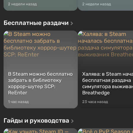
2 недели назад
2 недели назад
Бесплатные раздачи
В Steam можно бесплатно
Халява: в Steam нач
забрать в библиотеку
бесплатная раздача
хоррор-шутер SCP:
симулятора выжива
ReEnter
Breathedge
1 час назад
23 часа назад
Гайды и руководства