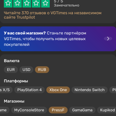
5
/ 5
Замечательно
Читайте 370 отзывов о VGTimes на независимом
сайте Trustpilot
У вас свой магазин?
Станьте партнёром
VGTimes, чтобы получить новых целевых
покупателей
Валюта
EUR
USD
RUB
Платформы
s X/S
PlayStation 4
Xbox One
Nintendo Switch
P
Магазины
ame
MyConsoleStore
PressF
GamaGama
Kupikod