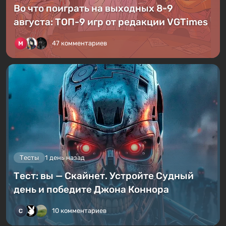
Во что поиграть на выходных 8-9
августа: ТОП-9 игр от редакции VGTimes
47 комментариев
Тесты
1 день назад
Тест: вы — Скайнет. Устройте Судный
день и победите Джона Коннора
10 комментариев