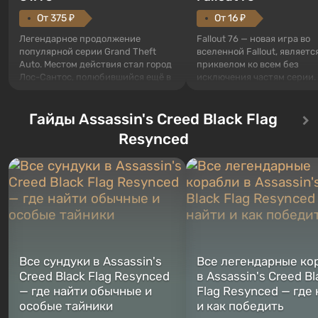
От 375 ₽
От 16 ₽
Легендарное продолжение
Fallout 76 — новая игра во
популярной серии Grand Theft
вселенной Fallout, являетс
Auto. Местом действия стал город
приквелом ко всем без
Лос-Сантос, полюбившийся ещё в
исключения частям серии.
Grand Theft Auto: San Andreas .
События начинаются с Уб
Впервые игра расскажет историю
76, первого среди построе
сразу трех персонажей: Майкла,
Гайды Assassin's Creed Black Flag
Оно же, по задумке специа
Тревора и Франклина, между
Vault-Tec, должно открыть
Resynced
которыми вы сможете
первым после того, как на
переключаться в любое время.
Америку упадут ядерные б
Жанр и...
Место действия Fallout...
Все сундуки в Assassin's
Все легендарные ко
Creed Black Flag Resynced
в Assassin's Creed Bl
— где найти обычные и
Flag Resynced — где
особые тайники
и как победить