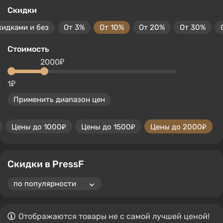
Скидки
кидками и без
От 3%
От 10%
От 20%
От 30%
Стоимость
2000₽
1₽
Применить диапазон цен
Цены до 1000₽
Цены до 1500₽
Цены до 2000₽
Скидки в PressF
Отображаются товары не с самой лучшей ценой!