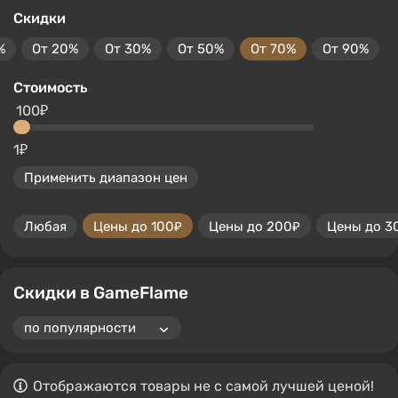
Скидки
%
От 20%
От 30%
От 50%
От 70%
От 90%
Стоимость
100₽
1₽
Применить диапазон цен
Любая
Цены до 100₽
Цены до 200₽
Цены до 3
Скидки в GameFlame
Отображаются товары не с самой лучшей ценой!