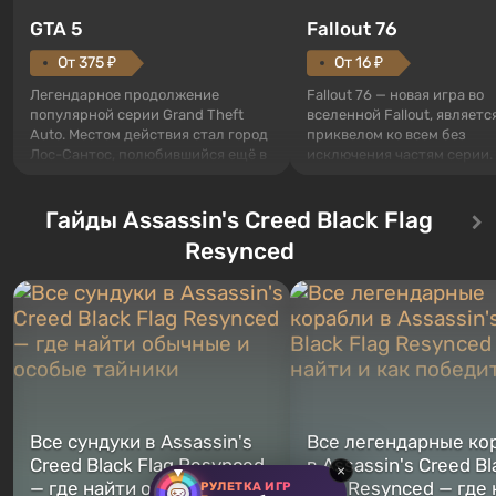
GTA 5
Fallout 76
От 375 ₽
От 16 ₽
Легендарное продолжение
Fallout 76 — новая игра во
популярной серии Grand Theft
вселенной Fallout, являетс
Auto. Местом действия стал город
приквелом ко всем без
Лос-Сантос, полюбившийся ещё в
исключения частям серии.
Grand Theft Auto: San Andreas .
События начинаются с Уб
Впервые игра расскажет историю
76, первого среди построе
сразу трех персонажей: Майкла,
Гайды Assassin's Creed Black Flag
Оно же, по задумке специа
Тревора и Франклина, между
Vault-Tec, должно открыть
Resynced
которыми вы сможете
первым после того, как на
переключаться в любое время.
Америку упадут ядерные б
Жанр и...
Место действия Fallout...
Все сундуки в Assassin's
Все легендарные ко
Creed Black Flag Resynced
в Assassin's Creed Bl
×
— где найти обычные и
Flag Resynced — где
РУЛЕТКА ИГР