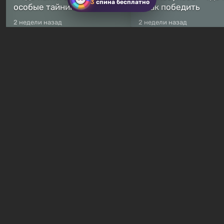
3
спина бесплатно
особые тайники
и как победить
2 недели назад
2 недели назад
Бесплатные раздачи
Халява: в Steam началась
В Steam навсегда
бесплатная раздача
бесплатными стали 
симулятора выживания
8 игр — среди них ес
Breathedge
хоррор с рейтингом
7 часов назад
11 часов назад
Гайды и руководства