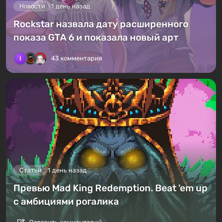
Новости
1 день назад
Rockstar назвала дату расширенного
показа GTA 6 и показала новый арт
43 комментария
Статьи
1 день назад
Превью Mad King Redemption. Beat 'em up
с амбициями рогалика