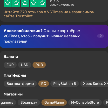
5
/ 5
Замечательно
Читайте 370 отзывов о VGTimes на независимом
сайте Trustpilot
У вас свой магазин?
Станьте партнёром
VGTimes, чтобы получить новых целевых
покупателей
Валюта
EUR
USD
RUB
Платформы
Все платформы
PC
PlayStation 5
Xbox Series X
Магазины
rgamers
Steampay
GameFlame
MyConsoleStore