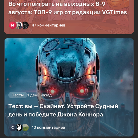
Во что поиграть на выходных 8-9
августа: ТОП-9 игр от редакции VGTimes
47 комментариев
Тесты
1 день назад
Тест: вы — Скайнет. Устройте Судный
день и победите Джона Коннора
10 комментариев