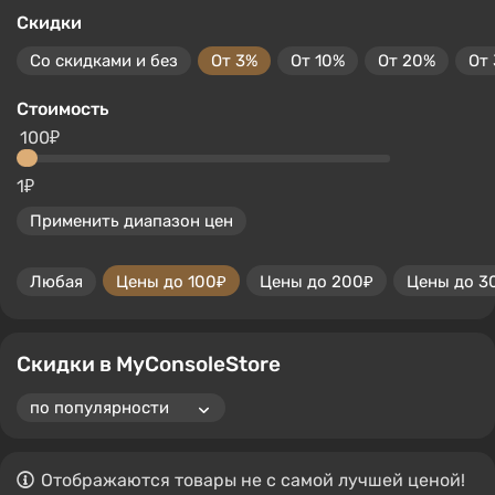
Скидки
Со скидками и без
От 3%
От 10%
От 20%
От
Стоимость
100₽
1₽
Применить диапазон цен
Любая
Цены до 100₽
Цены до 200₽
Цены до 3
Скидки в MyConsoleStore
Отображаются товары не с самой лучшей ценой!