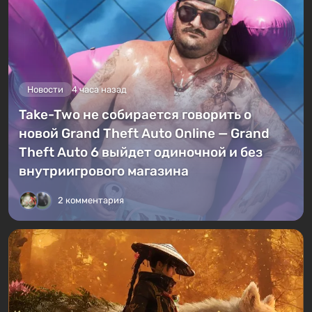
Новости
4 часа назад
Take-Two не собирается говорить о
новой Grand Theft Auto Online — Grand
Theft Auto 6 выйдет одиночной и без
внутриигрового магазина
2 комментария