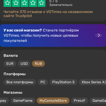
5
/ 5
Замечательно
Читайте 370 отзывов о VGTimes на независимом
сайте Trustpilot
У вас свой магазин?
Станьте партнёром
VGTimes, чтобы получить новых целевых
покупателей
Валюта
EUR
USD
RUB
Платформы
Все платформы
PC
PlayStation 5
Xbox Series X
Магазины
mpay
GameFlame
MyConsoleStore
PressF
GamaG