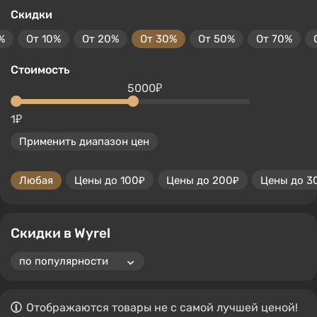
Скидки
%
От 10%
От 20%
От 30%
От 50%
От 70%
Стоимость
5000₽
1₽
Применить диапазон цен
Любая
Цены до 100₽
Цены до 200₽
Цены до 3
Скидки в Wyrel
Отображаются товары не с самой лучшей ценой!