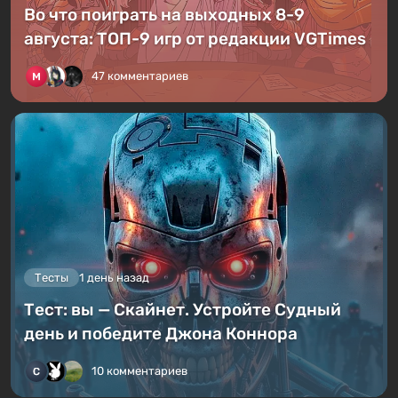
Во что поиграть на выходных 8-9
августа: ТОП-9 игр от редакции VGTimes
47 комментариев
Тесты
1 день назад
Тест: вы — Скайнет. Устройте Судный
день и победите Джона Коннора
10 комментариев