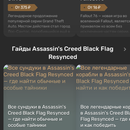
От 375 ₽
От 16 ₽
Легендарное продолжение
Fallout 76 — новая игра во
популярной серии Grand Theft
вселенной Fallout, являетс
Auto. Местом действия стал город
приквелом ко всем без
Лос-Сантос, полюбившийся ещё в
исключения частям серии.
Grand Theft Auto: San Andreas .
События начинаются с Уб
Впервые игра расскажет историю
76, первого среди построе
сразу трех персонажей: Майкла,
Гайды Assassin's Creed Black Flag
Оно же, по задумке специа
Тревора и Франклина, между
Vault-Tec, должно открыть
Resynced
которыми вы сможете
первым после того, как на
переключаться в любое время.
Америку упадут ядерные б
Жанр и...
Место действия Fallout...
Все сундуки в Assassin's
Все легендарные ко
Creed Black Flag Resynced
в Assassin's Creed Bl
— где найти обычные и
Flag Resynced — где
особые тайники
и как победить