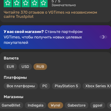
5
/ 5
Замечательно
Читайте 370 отзывов о VGTimes на независимом
сайте Trustpilot
У вас свой магазин?
Станьте партнёром
VGTimes, чтобы получить новых целевых
покупателей
Валюта
EUR
USD
RUB
Платформы
Все платформы
PC
PlayStation 5
Xbox Series X
Магазины
GameBillet
Indiegala
Wyrel
Gabestore
ggsel