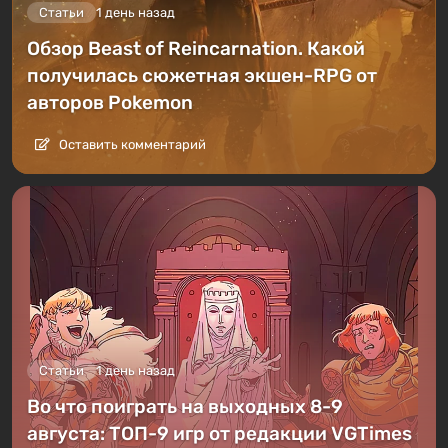
Статьи
1 день назад
Обзор Beast of Reincarnation. Какой
получилась сюжетная экшен-RPG от
авторов Pokemon
Оставить комментарий
Статьи
1 день назад
Во что поиграть на выходных 8-9
августа: ТОП-9 игр от редакции VGTimes