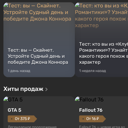
Тест: кто вы из «Клу
Тест: вы — Скайнет.
Романтики»? Узнайте
Устройте Судный день и
какого героя похож 
победите Джона Коннора
характер
1 день назад
1 неделя назад
Хиты продаж
GTA 5
Fallout 76
От 375 ₽
От 16 ₽
Легендарное продолжение
Fallout 76 — новая игра во