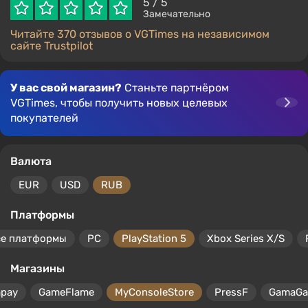
5
/ 5
Замечательно
Читайте 370 отзывов о VGTimes на независимом
сайте Trustpilot
У вас свой магазин?
Станьте партнёром
VGTimes, чтобы получить новых целевых
покупателей
Валюта
EUR
USD
RUB
Платформы
се платформы
PC
PlayStation 5
Xbox Series X/S
Магазины
mpay
GameFlame
MyConsoleStore
PressF
GamaG