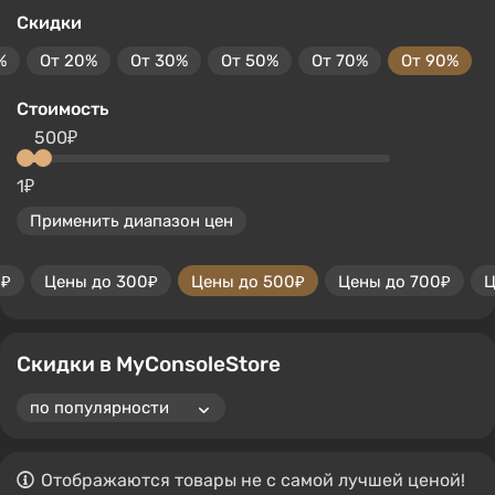
Скидки
%
От 20%
От 30%
От 50%
От 70%
От 90%
Стоимость
500₽
1₽
Применить диапазон цен
0₽
Цены до 300₽
Цены до 500₽
Цены до 700₽
Ц
Скидки в MyConsoleStore
Отображаются товары не с самой лучшей ценой!