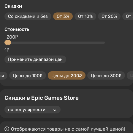
Скидки
Со скидками и без
От 3%
От 10%
От 20%
От
Стоимость
200₽
1₽
Применить диапазон цен
ая
Цены до 100₽
Цены до 200₽
Цены до 300₽
Ц
Скидки в Epic Games Store
Отображаются товары не с самой лучшей ценой!