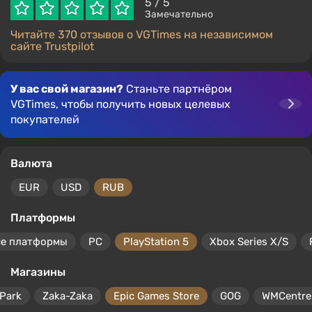
5
/ 5
Замечательно
Читайте 370 отзывов о VGTimes на независимом
сайте Trustpilot
У вас свой магазин?
Станьте партнёром
VGTimes, чтобы получить новых целевых
покупателей
Валюта
EUR
USD
RUB
Платформы
се платформы
PC
PlayStation 5
Xbox Series X/S
Магазины
Park
Zaka-Zaka
Epic Games Store
GOG
WMCentre