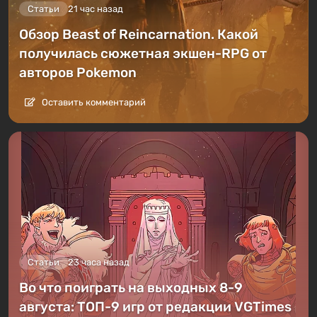
Статьи
21 час назад
Обзор Beast of Reincarnation. Какой
получилась сюжетная экшен-RPG от
авторов Pokemon
Оставить комментарий
Статьи
23 часа назад
Во что поиграть на выходных 8-9
августа: ТОП-9 игр от редакции VGTimes