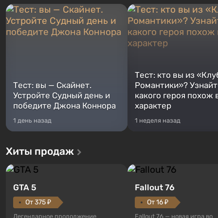
Тест: кто вы из «Клу
Тест: вы — Скайнет.
Романтики»? Узнайте
Устройте Судный день и
какого героя похож 
победите Джона Коннора
характер
1 день назад
1 неделя назад
Хиты продаж
GTA 5
Fallout 76
От 375 ₽
От 16 ₽
Легендарное продолжение
Fallout 76 — новая игра во