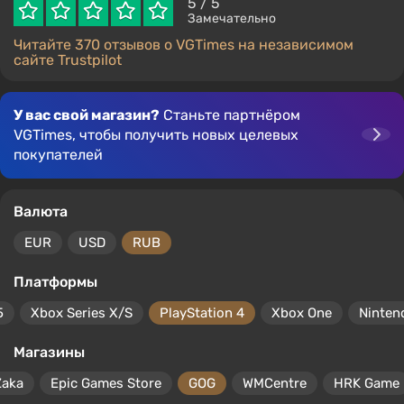
5
/ 5
Замечательно
Читайте 370 отзывов о VGTimes на независимом
сайте Trustpilot
У вас свой магазин?
Станьте партнёром
VGTimes, чтобы получить новых целевых
покупателей
Валюта
EUR
USD
RUB
Платформы
5
Xbox Series X/S
PlayStation 4
Xbox One
Ninten
Магазины
Zaka
Epic Games Store
GOG
WMCentre
HRK Game