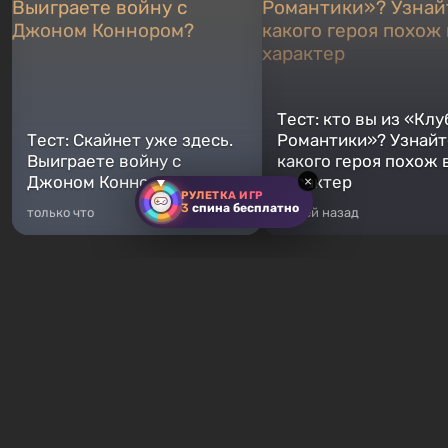
Тест: кто вы из «Клу
Тест: Скайнет уже здесь.
Романтики»? Узнайте
Выиграете войну с
какого героя похож 
Джоном Коннором?
характер
×
РУЛЕТКА ИГР
3
спина бесплатно
только что
5 дней назад
Хиты продаж
Fallout 76
GTA 5
От 16 ₽
От 372 ₽
Fallout 76 — новая игра во
Легендарное продолжение
вселенной Fallout, является
популярной серии Grand T
приквелом ко всем без
Auto. Местом действия ста