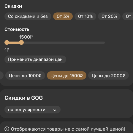
Скидки
Со скидками и без
От 3%
От 10%
От 20%
От
Стоимость
1500₽
1₽
Применить диапазон цен
Цены до 1000₽
Цены до 1500₽
Цены до 2000₽
Скидки в GOG
Отображаются товары не с самой лучшей ценой!