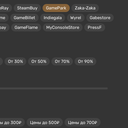
eRay
SteamBuy
GamePark
Zaka-Zaka
me
GameBillet
Indiegala
Wyrel
Gabestore
pay
GameFlame
MyConsoleStore
PressF
От 30%
От 50%
От 70%
От 90%
ы до 300₽
Цены до 500₽
Цены до 700₽