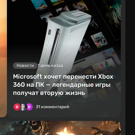
Новости
1 день назад
Microsoft хочет перенести Xbox
360 на ПК — легендарные игры
получат вторую жизнь
31 комментарий