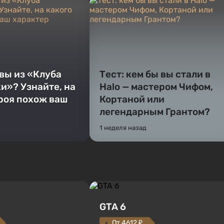
 вы из «Клуба
Тест: кем бы вы стали в
и»? Узнайте, на
Halo — мастером Чифом,
ероя похож ваш
Кортаной или
легендарным Грантом?
1 неделя назад
GTA 6
От 4612 ₽