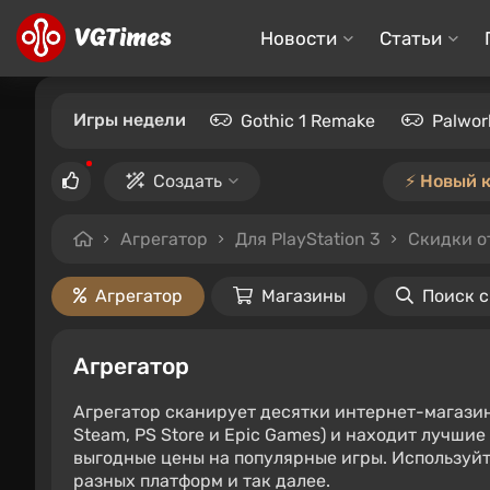
Новости
Статьи
Игры недели
Gothic 1 Remake
Palwor
Создать
⚡️ Новый 
Агрегатор
Для PlayStation 3
Скидки о
Агрегатор
Магазины
Поиск 
Агрегатор
Агрегатор сканирует десятки интернет-магази
Steam, PS Store и Epic Games) и находит лучши
выгодные цены на популярные игры. Используйт
разных платформ и так далее.