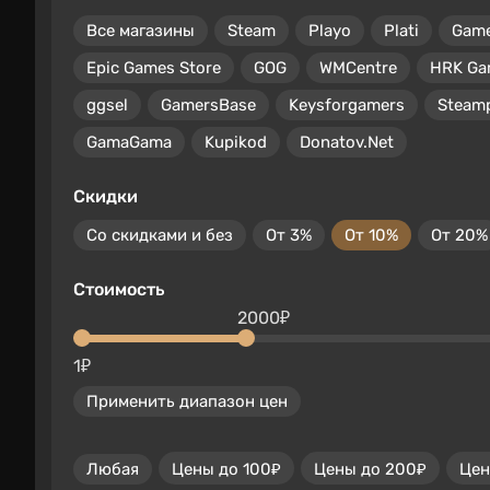
Все магазины
Steam
Playo
Plati
Gam
Epic Games Store
GOG
WMCentre
HRK Ga
ggsel
GamersBase
Keysforgamers
Steam
GamaGama
Kupikod
Donatov.Net
Скидки
Со скидками и без
От 3%
От 10%
От 20%
Стоимость
2000₽
1₽
Применить диапазон цен
Любая
Цены до 100₽
Цены до 200₽
Цен