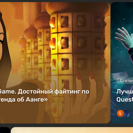
Стать
 Game. Достойный файтинг по
Лучш
енда об Аанге»
Quest