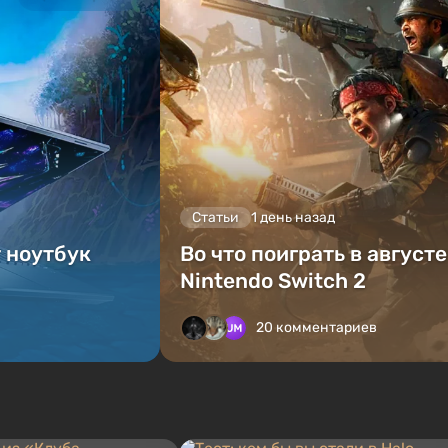
Статьи
1 день назад
т ноутбук
Во что поиграть в август
Nintendo Switch 2
20 комментариев