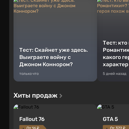
Тест: кто
Тест: Скайнет уже здесь.
Романтик
Выиграете войну с
какого г
Джоном Коннором?
характер
только что
5 дней назад
Хиты продаж
Fallout 76
GTA 5
От 16 ₽
От 372 ₽