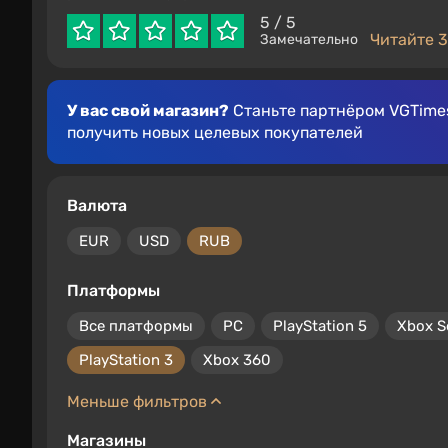
5
/ 5
Читайте 3
Замечательно
У вас свой магазин?
Станьте партнёром VGTimes
получить новых целевых покупателей
Валюта
EUR
USD
RUB
Платформы
Все платформы
PC
PlayStation 5
Xbox S
PlayStation 3
Xbox 360
Меньше фильтров
Магазины