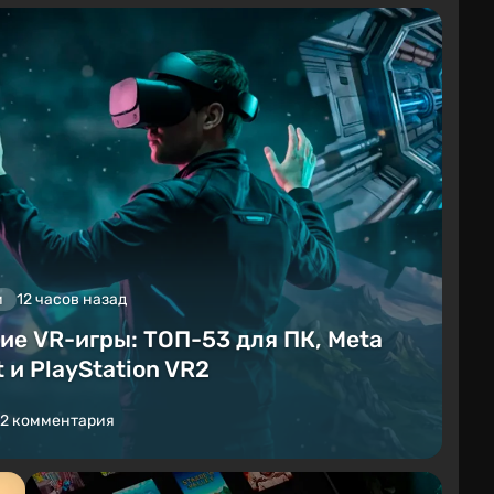
и
12 часов назад
ие VR-игры: ТОП-53 для ПК, Meta
 и PlayStation VR2
2 комментария