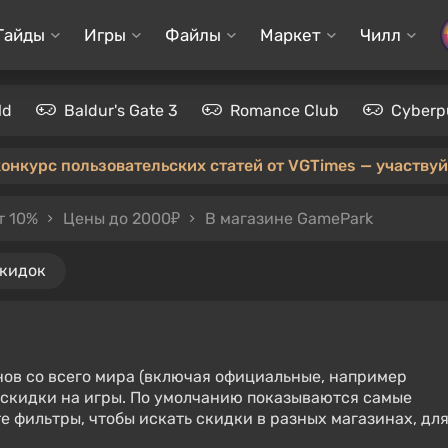
Гайды
Игры
Файлы
Маркет
Чилл
ld
Baldur's Gate 3
Romance Club
Cyberp
конкурс пользовательских статей от VGTimes — участвуйт
т 10%
Цены до 2000₽
В магазине GamePark
скидок
нов со всего мира (включая официальные, например
е скидки на игры. По умолчанию показываются самые
е фильтры, чтобы искать скидки в разных магазинах, дл