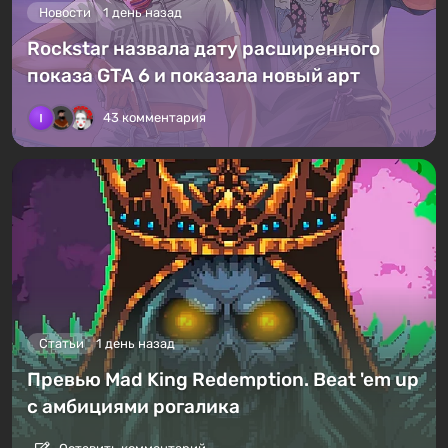
Новости
1 день назад
Rockstar назвала дату расширенного
показа GTA 6 и показала новый арт
43 комментария
Статьи
1 день назад
Превью Mad King Redemption. Beat 'em up
с амбициями рогалика