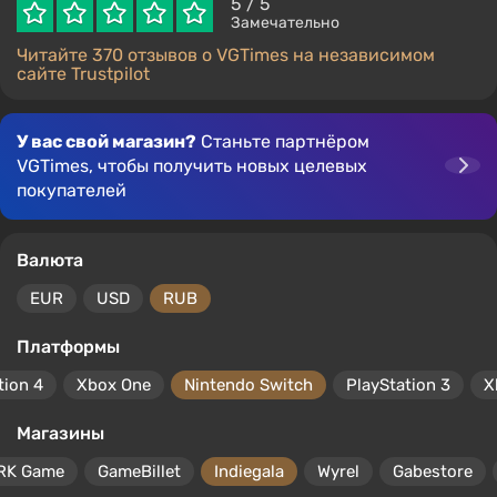
5
/ 5
Замечательно
Читайте 370 отзывов о VGTimes на независимом
сайте Trustpilot
У вас свой магазин?
Станьте партнёром
VGTimes, чтобы получить новых целевых
покупателей
Валюта
EUR
USD
RUB
Платформы
tion 4
Xbox One
Nintendo Switch
PlayStation 3
X
Магазины
RK Game
GameBillet
Indiegala
Wyrel
Gabestore