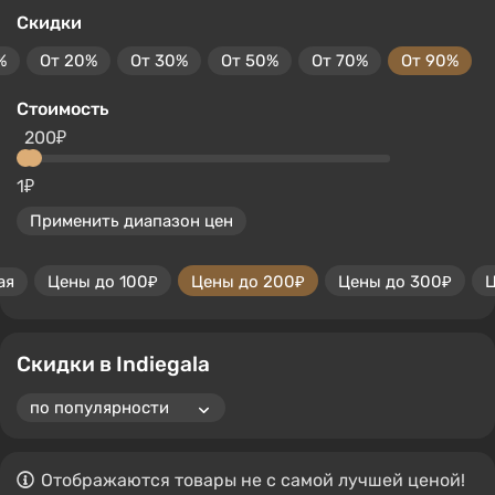
Скидки
%
От 20%
От 30%
От 50%
От 70%
От 90%
Стоимость
200₽
1₽
Применить диапазон цен
ая
Цены до 100₽
Цены до 200₽
Цены до 300₽
Ц
Скидки в Indiegala
Отображаются товары не с самой лучшей ценой!