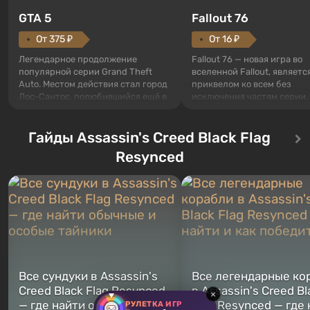
GTA 5
Fallout 76
От 375 ₽
От 16 ₽
Легендарное продолжение
Fallout 76 — новая игра во
популярной серии Grand Theft
вселенной Fallout, являетс
Auto. Местом действия стал город
приквелом ко всем без
Лос-Сантос, полюбившийся ещё в
исключения частям серии.
Grand Theft Auto: San Andreas .
События начинаются с Уб
Впервые игра расскажет историю
76, первого среди построе
сразу трех персонажей: Майкла,
Гайды Assassin's Creed Black Flag
Оно же, по задумке специа
Тревора и Франклина, между
Vault-Tec, должно открыть
Resynced
которыми вы сможете
первым после того, как на
переключаться в любое время.
Америку упадут ядерные б
Жанр и...
Место действия Fallout...
Все сундуки в Assassin's
Все легендарные ко
Creed Black Flag Resynced
в Assassin's Creed Bl
×
— где найти обычные и
Flag Resynced — где
РУЛЕТКА ИГР