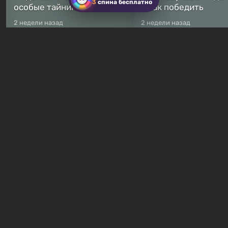
3
спина бесплатно
особые тайники
и как победить
2 недели назад
2 недели назад
Бесплатные раздачи
Халява: в Steam началась
В Steam навсегда
бесплатная раздача
бесплатными стали 
симулятора выживания
8 игр — среди них ес
Breathedge
хоррор с рейтингом
13 часов назад
18 часов назад
Гайды и руководства