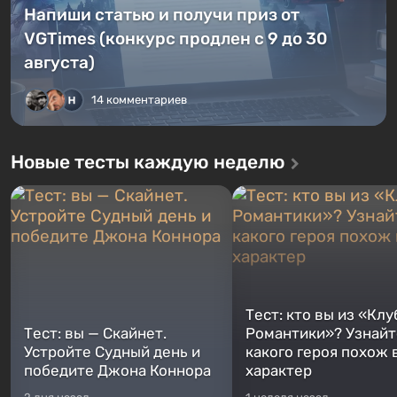
Напиши статью и получи приз от
VGTimes (конкурс продлен с 9 до 30
августа)
14 комментариев
Новые тесты каждую неделю
Тест: кто вы из «Клу
Тест: вы — Скайнет.
Романтики»? Узнайте
Устройте Судный день и
какого героя похож 
победите Джона Коннора
характер