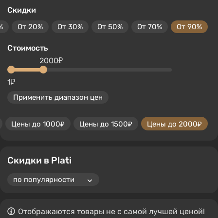
Скидки
%
От 20%
От 30%
От 50%
От 70%
От 90%
Стоимость
2000₽
1₽
Применить диапазон цен
Цены до 1000₽
Цены до 1500₽
Цены до 2000₽
Скидки в Plati
Отображаются товары не с самой лучшей ценой!