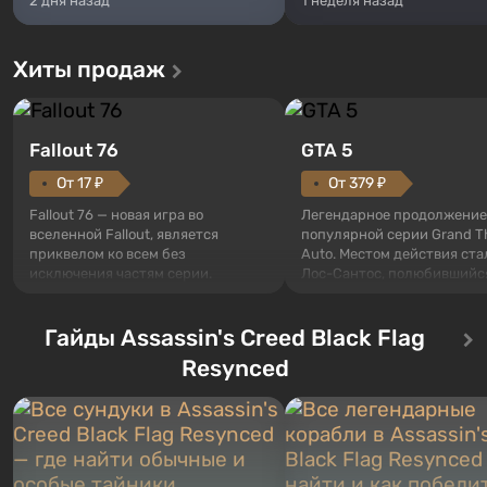
2 дня назад
1 неделя назад
Хиты продаж
Fallout 76
GTA 5
От 17 ₽
От 379 ₽
Fallout 76 — новая игра во
Легендарное продолжение
вселенной Fallout, является
популярной серии Grand T
приквелом ко всем без
Auto. Местом действия ста
исключения частям серии.
Лос-Сантос, полюбившийс
События начинаются с Убежища
Grand Theft Auto: San Andre
76, первого среди построенных.
Впервые игра расскажет 
Оно же, по задумке специалистов
Гайды Assassin's Creed Black Flag
сразу трех персонажей: Ма
Vault-Tec, должно открыться
Тревора и Франклина, меж
Resynced
первым после того, как на
которыми вы сможете
Америку упадут ядерные бомбы.
переключаться в любое вр
Место действия Fallout...
Жанр и...