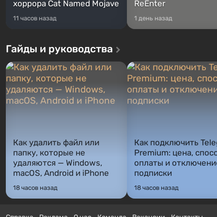
хоррора Cat Named Mojave
ReEnter
11 часов назад
1 день назад
Гайды и руководства
Как удалить файл или
Как подключить Tel
папку, которые не
Premium: цена, спос
удаляются — Windows,
оплаты и отключени
macOS, Android и iPhone
подписки
18 часов назад
18 часов назад