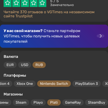
5
/ 5
Замечательно
Читайте 370 отзывов о VGTimes на независимом
сайте Trustpilot
У вас свой магазин?
Станьте партнёром
VGTimes, чтобы получить новых целевых
покупателей
Валюта
EUR
USD
RUB
Платформы
tion 4
Xbox One
Nintendo Switch
PlayStation 3
X
Магазины
азины
Steam
Playo
Plati
GameRay
SteamBuy