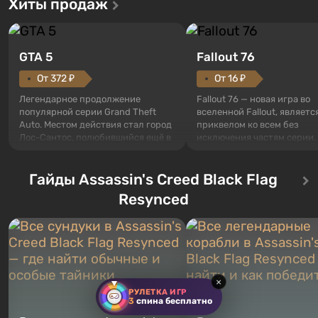
Хиты продаж
GTA 5
Fallout 76
От 372 ₽
От 16 ₽
Легендарное продолжение
Fallout 76 — новая игра во
популярной серии Grand Theft
вселенной Fallout, являетс
Auto. Местом действия стал город
приквелом ко всем без
Лос-Сантос, полюбившийся ещё в
исключения частям серии.
Grand Theft Auto: San Andreas .
События начинаются с Уб
Впервые игра расскажет историю
76, первого среди построе
сразу трех персонажей: Майкла,
Гайды Assassin's Creed Black Flag
Оно же, по задумке специа
Тревора и Франклина, между
Vault-Tec, должно открыть
Resynced
которыми вы сможете
первым после того, как на
переключаться в любое время.
Америку упадут ядерные б
Жанр и...
Место действия Fallout...
×
РУЛЕТКА ИГР
3
спина бесплатно