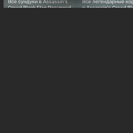
Все сундуки в Assassin's
Все легендарные ко
Creed Black Flag Resynced
в Assassin's Creed Bl
— где найти обычные и
Flag Resynced — где
особые тайники
и как победить
1 неделя назад
1 неделя назад
Бесплатные раздачи
В Steam можно бесплатно
Халява: в Steam нач
забрать в библиотеку
бесплатная раздача
пролог зомби-шутера
Moonlighter с рейти
Quarantine Zombies
82%
14 часов назад
16 часов назад