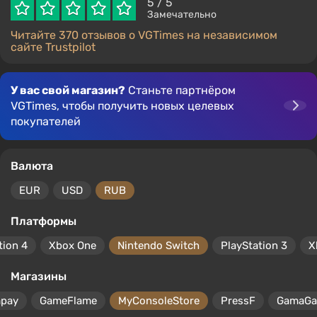
5
/ 5
Замечательно
Читайте 370 отзывов о VGTimes на независимом
сайте Trustpilot
У вас свой магазин?
Станьте партнёром
VGTimes, чтобы получить новых целевых
покупателей
Валюта
EUR
USD
RUB
Платформы
tion 4
Xbox One
Nintendo Switch
PlayStation 3
X
Магазины
mpay
GameFlame
MyConsoleStore
PressF
GamaG