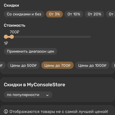
Скидки
Со скидками и без
От 3%
От 10%
От 20%
От
Стоимость
700₽
1₽
Применить диапазон цен
0₽
Цены до 500₽
Цены до 700₽
Цены до 1000₽
Скидки в MyConsoleStore
Отображаются товары не с самой лучшей ценой!