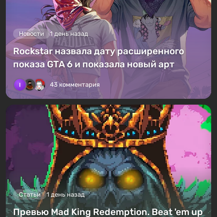
Новости
1 день назад
Rockstar назвала дату расширенного
показа GTA 6 и показала новый арт
43 комментария
Статьи
1 день назад
Превью Mad King Redemption. Beat 'em up