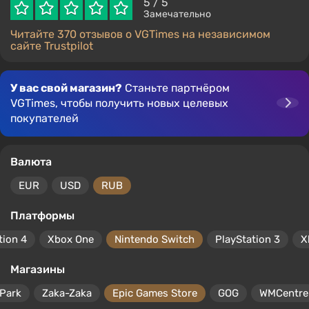
5
/ 5
Замечательно
Читайте 370 отзывов о VGTimes на независимом
сайте Trustpilot
У вас свой магазин?
Станьте партнёром
VGTimes, чтобы получить новых целевых
покупателей
Валюта
EUR
USD
RUB
Платформы
tion 4
Xbox One
Nintendo Switch
PlayStation 3
X
Магазины
Park
Zaka-Zaka
Epic Games Store
GOG
WMCentre