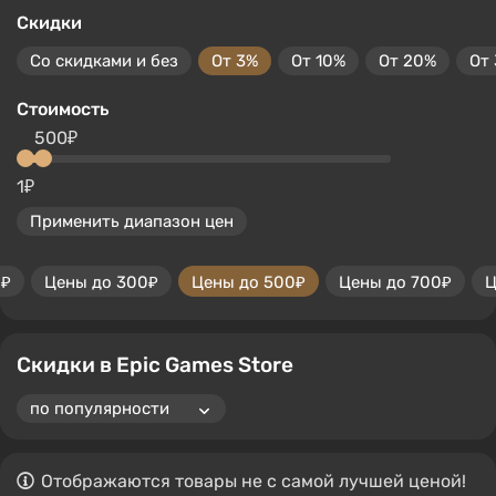
Скидки
Со скидками и без
От 3%
От 10%
От 20%
От
Стоимость
500₽
1₽
Применить диапазон цен
0₽
Цены до 300₽
Цены до 500₽
Цены до 700₽
Ц
Скидки в Epic Games Store
Отображаются товары не с самой лучшей ценой!