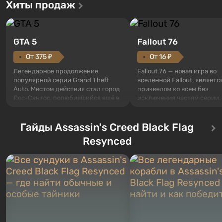
Хиты продаж
GTA 5
Fallout 76
От 375 ₽
От 16 ₽
Легендарное продолжение
Fallout 76 — новая игра во
популярной серии Grand Theft
вселенной Fallout, являетс
Auto. Местом действия стал город
приквелом ко всем без
Лос-Сантос, полюбившийся ещё в
исключения частям серии.
Grand Theft Auto: San Andreas .
События начинаются с Уб
Впервые игра расскажет историю
76, первого среди построе
сразу трех персонажей: Майкла,
Гайды Assassin's Creed Black Flag
Оно же, по задумке специа
Тревора и Франклина, между
Vault-Tec, должно открыть
Resynced
которыми вы сможете
первым после того, как на
переключаться в любое время.
Америку упадут ядерные б
Жанр и...
Место действия Fallout...