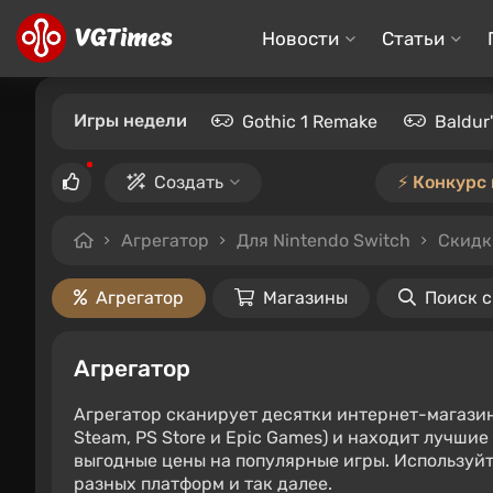
Новости
Статьи
Игры недели
Gothic 1 Remake
Baldur
Создать
⚡️ Конкурс
Агрегатор
Для Nintendo Switch
Скидк
Агрегатор
Магазины
Поиск 
Агрегатор
Агрегатор сканирует десятки интернет-магази
Steam, PS Store и Epic Games) и находит лучши
выгодные цены на популярные игры. Используйт
разных платформ и так далее.