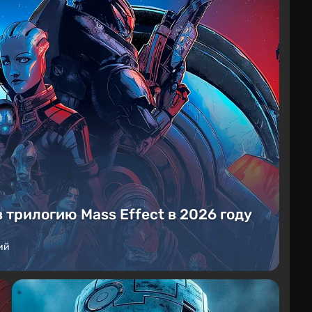
в трилогию Mass Effect в 2026 году
ий