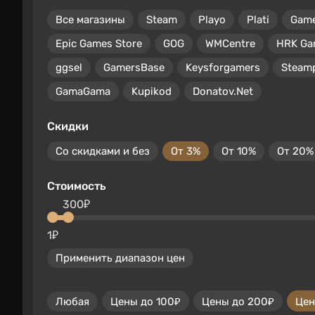
Все магазины
Steam
Playo
Plati
Gam
Epic Games Store
GOG
WMCentre
HRK Ga
ggsel
GamersBase
Keysforgamers
Steam
GamaGama
Kupikod
Donatov.Net
Скидки
Со скидками и без
От 3%
От 10%
От 20%
Стоимость
300₽
1₽
Применить диапазон цен
Любая
Цены до 100₽
Цены до 200₽
Цен