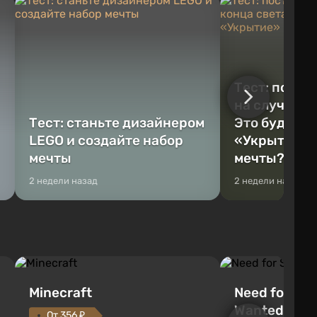
Тест: постр
на случай к
Тест: станьте дизайнером
Это будет Va
LEGO и создайте набор
«Укрытие» 
мечты
мечты?
2 недели назад
2 недели назад
Minecraft
Need for Spe
Wanted (201
От 356 ₽