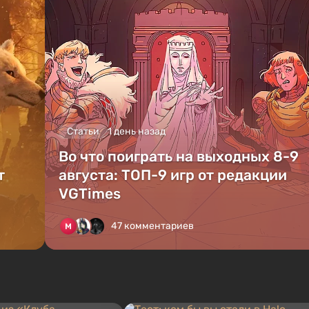
Статьи
1 день назад
Во что поиграть на выходных 8-9
т
августа: ТОП-9 игр от редакции
VGTimes
47 комментариев