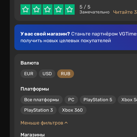
5
/ 5
Читайте 3
Замечательно
У вас свой магазин?
Станьте партнёром VGTimes
получить новых целевых покупателей
Валюта
EUR
USD
RUB
Платформы
Все платформы
PC
PlayStation 5
Xbox S
PlayStation 3
Xbox 360
Меньше фильтров
Магазины