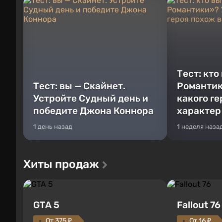
Тест: кто
Тест: вы — Скайнет.
Романтик
Устройте Судный день и
какого г
победите Джона Коннора
характер
1 день назад
1 неделя наза
Хиты продаж
GTA 5
Fallout 76
От 375 ₽
От 16 ₽