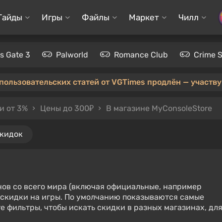
Гайды
Игры
Файлы
Маркет
Чилл
's Gate 3
Palworld
Romance Club
Crime 
 пользовательских статей от VGTimes продлён — участвуй
и от 3%
Цены до 300₽
В магазине MyConsoleStore
скидок
нов со всего мира (включая официальные, например
е скидки на игры. По умолчанию показываются самые
е фильтры, чтобы искать скидки в разных магазинах, дл