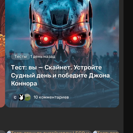
Тесты
1 день назад
Тест: вы — Скайнет. Устройте
Судный день и победите Джона
Коннора
10 комментариев