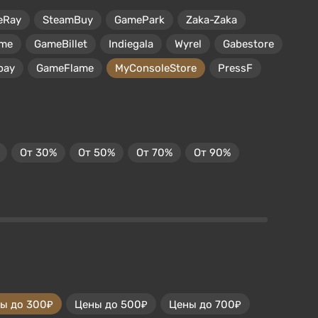
eRay
SteamBuy
GamePark
Zaka-Zaka
me
GameBillet
Indiegala
Wyrel
Gabestore
pay
GameFlame
MyConsoleStore
PressF
От 30%
От 50%
От 70%
От 90%
ы до 300₽
Цены до 500₽
Цены до 700₽