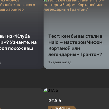
 вы из «Клуба
Тест: кем бы вы стали в
и»? Узнайте, на
Halo — мастером Чифом,
ероя похож ваш
Кортаной или
легендарным Грантом?
д
1 неделя назад
GTA 6
От 4688 ₽