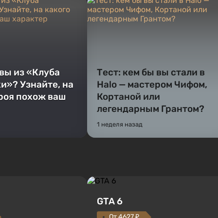
 вы из «Клуба
Тест: кем бы вы стали в
и»? Узнайте, на
Halo — мастером Чифом,
ероя похож ваш
Кортаной или
легендарным Грантом?
1 неделя назад
GTA 6
От 4627 ₽