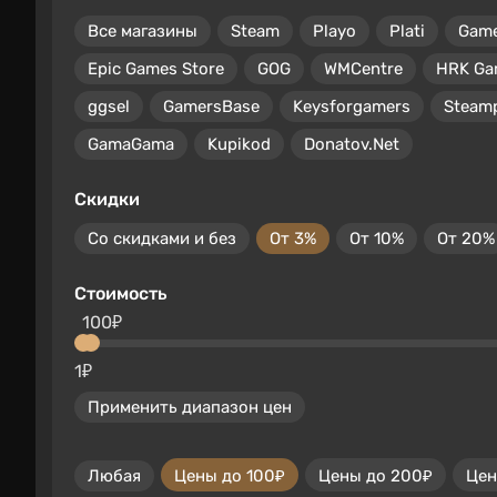
Все магазины
Steam
Playo
Plati
Gam
Epic Games Store
GOG
WMCentre
HRK Ga
ggsel
GamersBase
Keysforgamers
Steam
GamaGama
Kupikod
Donatov.Net
Скидки
Со скидками и без
От 3%
От 10%
От 20%
Стоимость
100₽
1₽
Применить диапазон цен
Любая
Цены до 100₽
Цены до 200₽
Цен