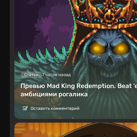
Статьи
7 часов назад
Превью Mad King Redemption. Beat '
амбициями рогалика
Оставить комментарий