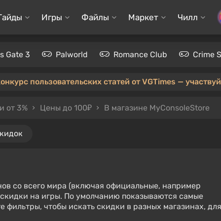
Гайды
Игры
Файлы
Маркет
Чилл
's Gate 3
Palworld
Romance Club
Crime 
конкурс пользовательских статей от VGTimes — участвуйт
и от 3%
Цены до 100₽
В магазине MyConsoleStore
скидок
нов со всего мира (включая официальные, например
е скидки на игры. По умолчанию показываются самые
е фильтры, чтобы искать скидки в разных магазинах, дл