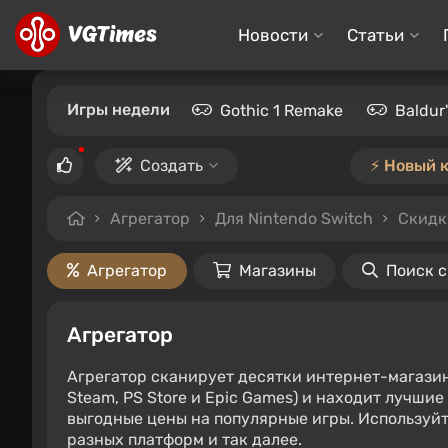
Новости
Статьи
Игры недели
Gothic 1 Remake
Baldur
Создать
⚡️ Новый 
Агрегатор
Для Nintendo Switch
Скидк
Агрегатор
Магазины
Поиск 
Агрегатор
Агрегатор сканирует десятки интернет-магази
Steam, PS Store и Epic Games) и находит лучши
выгодные цены на популярные игры. Используйт
разных платформ и так далее.