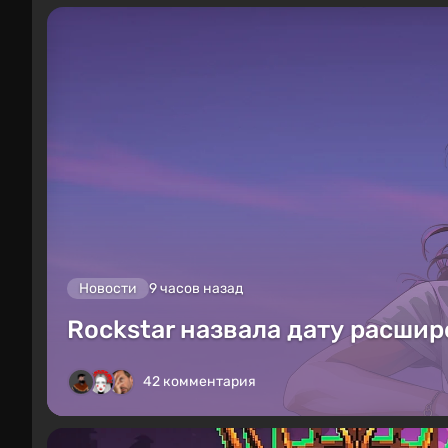
Новости
9 часов назад
Rockstar назвала дату расшир
42 комментария