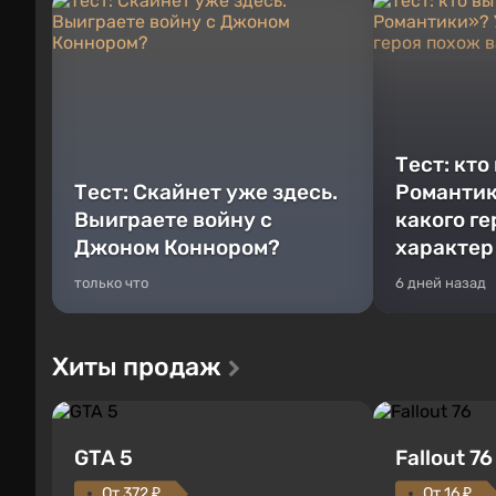
Тест: кто
Тест: Скайнет уже здесь.
Романтик
Выиграете войну с
какого г
Джоном Коннором?
характер
только что
6 дней назад
Хиты продаж
GTA 5
Fallout 76
От 372 ₽
От 16 ₽