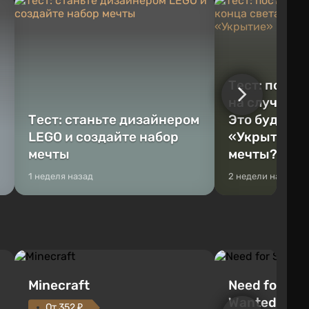
Тест: постр
на случай к
Тест: станьте дизайнером
Это будет Va
LEGO и создайте набор
«Укрытие» 
мечты
мечты?
1 неделя назад
2 недели назад
Minecraft
Need for Spe
Wanted (201
От 352 ₽