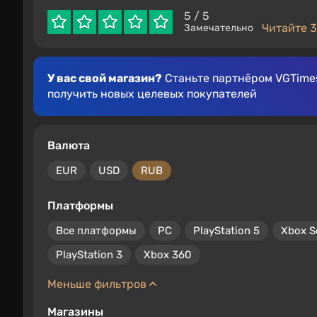
5
/ 5
Читайте 3
Замечательно
У вас свой магазин?
Станьте партнёром VGTimes
получить новых целевых покупателей
Валюта
EUR
USD
RUB
Платформы
Все платформы
PC
PlayStation 5
Xbox S
PlayStation 3
Xbox 360
Меньше фильтров
Магазины