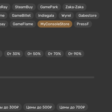
eRay
SteamBuy
GamePark
Zaka-Zaka
me
GameBillet
Indiegala
Wyrel
Gabestore
pay
GameFlame
MyConsoleStore
PressF
От 30%
От 50%
От 70%
От 90%
ы до 300₽
Цены до 500₽
Цены до 700₽