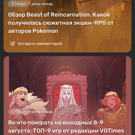
Статьи
1 день назад
Обзор Beast of Reincarnation. Какой
получилась сюжетная экшен-RPG от
авторов Pokemon
Оставить комментарий
Статьи
1 день назад
Во что поиграть на выходных 8-9
августа: ТОП-9 игр от редакции VGTimes