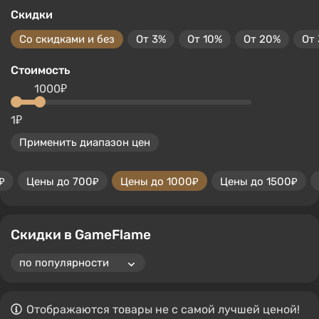
Скидки
Со скидками и без
От 3%
От 10%
От 20%
От
Стоимость
1000₽
1₽
Применить диапазон цен
₽
Цены до 700₽
Цены до 1000₽
Цены до 1500₽
Скидки в GameFlame
Отображаются товары не с самой лучшей ценой!