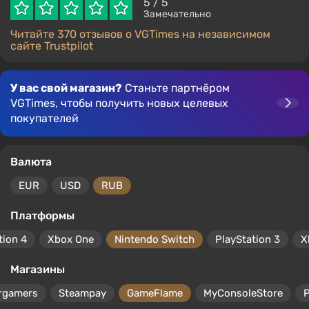
5
/ 5
Замечательно
Читайте 370 отзывов о VGTimes на независимом
сайте Trustpilot
У вас свой магазин?
Станьте партнёром
VGTimes, чтобы получить новых целевых
покупателей
Валюта
EUR
USD
RUB
Платформы
tion 4
Xbox One
Nintendo Switch
PlayStation 3
X
Магазины
rgamers
Steampay
GameFlame
MyConsoleStore