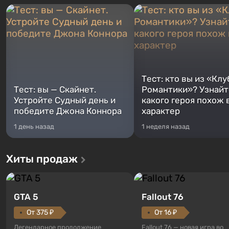
Тест: кто вы из «Клу
Тест: вы — Скайнет.
Романтики»? Узнайте
Устройте Судный день и
какого героя похож 
победите Джона Коннора
характер
1 день назад
1 неделя назад
Хиты продаж
GTA 5
Fallout 76
От 375 ₽
От 16 ₽
Легендарное продолжение
Fallout 76 — новая игра во