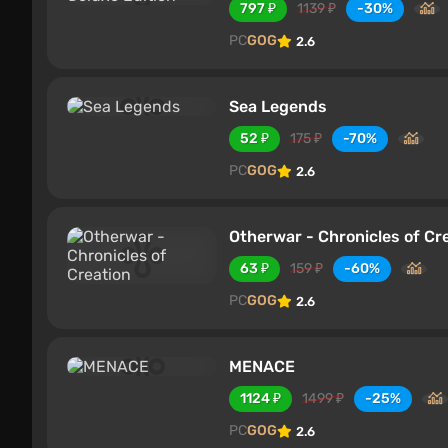
797 ₽
1139 ₽
-30%
PC
GOG
2.6
Sea Legends
52 ₽
175 ₽
-70%
PC
GOG
2.6
Otherwar - Chronicles of Cr
63 ₽
159 ₽
-60%
PC
GOG
2.6
MENACE
1124 ₽
1499 ₽
-25%
PC
GOG
2.6