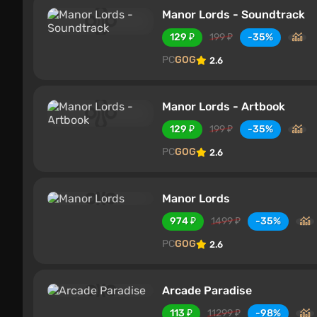
Manor Lords - Soundtrack
129 ₽
199 ₽
-35%
PC
GOG
2.6
Manor Lords - Artbook
129 ₽
199 ₽
-35%
PC
GOG
2.6
Manor Lords
974 ₽
1499 ₽
-35%
PC
GOG
2.6
Arcade Paradise
113 ₽
11299 ₽
-98%