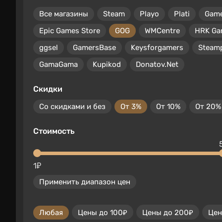
Все магазины
Steam
Playo
Plati
Gam
Epic Games Store
GOG
WMCentre
HRK Ga
ggsel
GamersBase
Keysforgamers
Steam
GamaGama
Kupikod
Donatov.Net
Скидки
Со скидками и без
От 3%
От 10%
От 20%
Стоимость
1₽
Применить диапазон цен
Любая
Цены до 100₽
Цены до 200₽
Цен