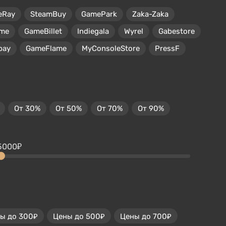
eRay
SteamBuy
GamePark
Zaka-Zaka
me
GameBillet
Indiegala
Wyrel
Gabestore
pay
GameFlame
MyConsoleStore
PressF
От 30%
От 50%
От 70%
От 90%
5000₽
ы до 300₽
Цены до 500₽
Цены до 700₽