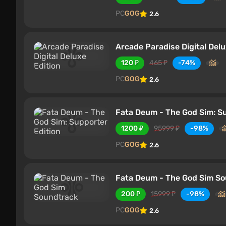
PC
GOG
2.6
Arcade Paradise Digital Delu
120 ₽
465 ₽
-74%
PC
GOG
2.6
Fata Deum - The God Sim: Su
1200 ₽
95999 ₽
-98%
PC
GOG
2.6
Fata Deum - The God Sim S
200 ₽
15999 ₽
-98%
PC
GOG
2.6