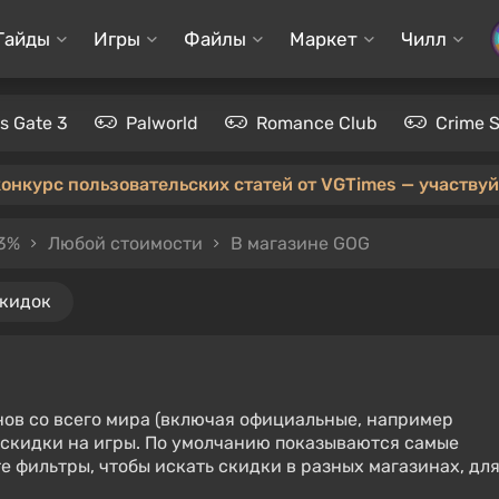
Гайды
Игры
Файлы
Маркет
Чилл
's Gate 3
Palworld
Romance Club
Crime 
конкурс пользовательских статей от VGTimes — участвуйт
 3%
Любой стоимости
В магазине GOG
скидок
нов со всего мира (включая официальные, например
е скидки на игры. По умолчанию показываются самые
е фильтры, чтобы искать скидки в разных магазинах, дл