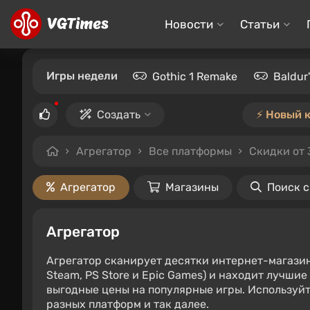
Новости
Статьи
Игры недели
Gothic 1 Remake
Baldur
Создать
⚡️ Новый 
Агрегатор
Все платформы
Скидки от
Агрегатор
Магазины
Поиск 
Агрегатор
Агрегатор сканирует десятки интернет-магази
Steam, PS Store и Epic Games) и находит лучши
выгодные цены на популярные игры. Используйт
разных платформ и так далее.