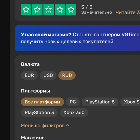
5
/ 5
Читайте 3
Замечательно
У вас свой магазин?
Станьте партнёром VGTimes
получить новых целевых покупателей
Валюта
EUR
USD
RUB
Платформы
Все платформы
PC
PlayStation 5
Xbox S
PlayStation 3
Xbox 360
Меньше фильтров
Магазины