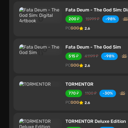
Fata Deum - The God Sim: Di
200 ₽
15999 ₽
-98%
PC
GOG
2.6
Fata Deum - The God Sim
515 ₽
41199 ₽
-98%
PC
GOG
2.6
TORMENTOR
770 ₽
1100 ₽
-30%
PC
GOG
2.6
TORMENTOR Deluxe Edition