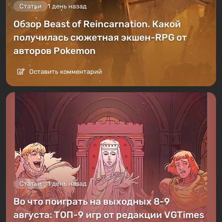
Статьи
1 день назад
Обзор Beast of Reincarnation. Какой
получилась сюжетная экшен-RPG от
авторов Pokemon
Оставить комментарий
Статьи
1 день назад
Во что поиграть на выходных 8-9
августа: ТОП-9 игр от редакции VGTimes