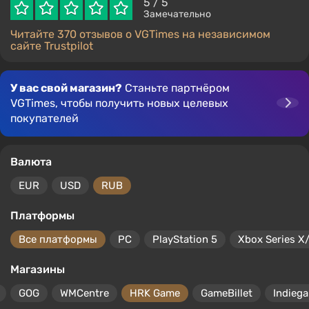
5
/ 5
Замечательно
Читайте 370 отзывов о VGTimes на независимом
сайте Trustpilot
У вас свой магазин?
Станьте партнёром
VGTimes, чтобы получить новых целевых
покупателей
Валюта
EUR
USD
RUB
Платформы
Все платформы
PC
PlayStation 5
Xbox Series X
Магазины
GOG
WMCentre
HRK Game
GameBillet
Indiega