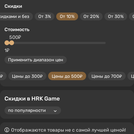
Скидки
кидками и без
От 3%
От 10%
От 20%
От 30%
Стоимость
500₽
1₽
Применить диапазон цен
0₽
Цены до 300₽
Цены до 500₽
Цены до 700₽
Ц
Скидки в HRK Game
Отображаются товары не с самой лучшей ценой!