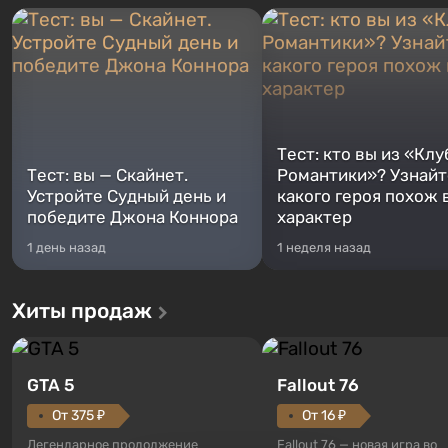
Тест: кто вы из «Клу
Тест: вы — Скайнет.
Романтики»? Узнайте
Устройте Судный день и
какого героя похож 
победите Джона Коннора
характер
1 день назад
1 неделя назад
Хиты продаж
GTA 5
Fallout 76
От 375 ₽
От 16 ₽
Легендарное продолжение
Fallout 76 — новая игра во