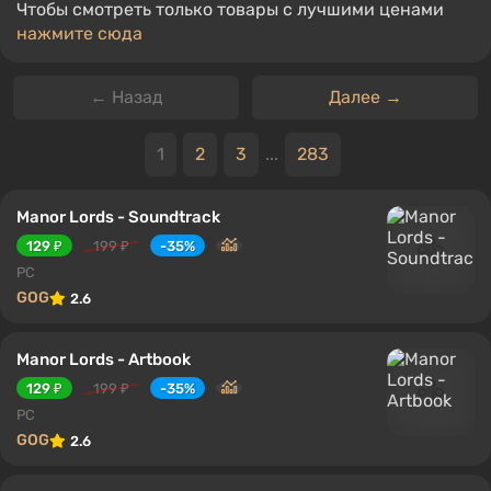
Чтобы смотреть только товары с лучшими ценами
нажмите сюда
← Назад
Далее →
1
2
3
...
283
Manor Lords - Soundtrack
129 ₽
199 ₽
-35%
PC
GOG
2.6
Manor Lords - Artbook
129 ₽
199 ₽
-35%
PC
GOG
2.6