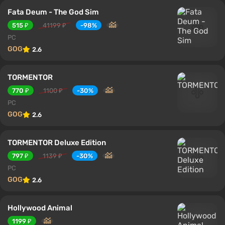
Fata Deum - The God Sim
515 ₽
41199 ₽
-98%
PC
GOG
2.6
TORMENTOR
770 ₽
1100 ₽
-30%
PC
GOG
2.6
TORMENTOR Deluxe Edition
797 ₽
1139 ₽
-30%
PC
GOG
2.6
Hollywood Animal
1199 ₽