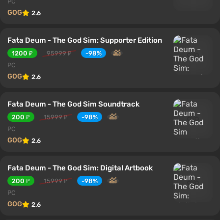
PC
GOG
2.6
Fata Deum - The God Sim: Supporter Edition
1200 ₽
95999 ₽
-98%
PC
GOG
2.6
Fata Deum - The God Sim Soundtrack
200 ₽
15999 ₽
-98%
PC
GOG
2.6
Fata Deum - The God Sim: Digital Artbook
200 ₽
15999 ₽
-98%
PC
GOG
2.6