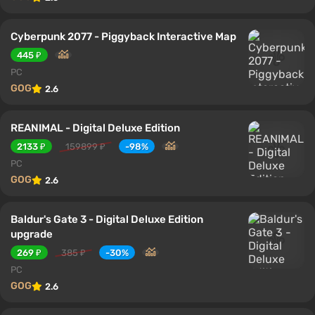
Cyberpunk 2077 - Piggyback Interactive Map
445 ₽
PC
GOG
2.6
REANIMAL - Digital Deluxe Edition
2133 ₽
159899 ₽
-98%
PC
GOG
2.6
Baldur's Gate 3 - Digital Deluxe Edition
upgrade
269 ₽
385 ₽
-30%
PC
GOG
2.6