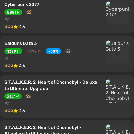
Cyberpunk 2077
5351 ₽
PC
GOG
2.6
Baldur's Gate 3
1399 ₽
1999 ₽
-30%
PC
GOG
2.6
S.T.A.L.K.E.R. 2: Heart of Chornobyl - Deluxe
to Ultimate Upgrade
3121 ₽
PC
GOG
2.6
S.T.A.L.K.E.R. 2: Heart of Chornobyl -
Standard to Ultimate Upgrade