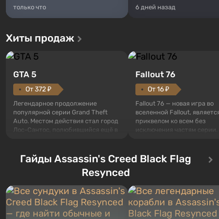
только что
6 дней назад
Хиты продаж
GTA 5
Fallout 76
От 372 ₽
От 16 ₽
Легендарное продолжение
Fallout 76 — новая игра во
популярной серии Grand Theft
вселенной Fallout, являетс
Auto. Местом действия стал город
приквелом ко всем без
Лос-Сантос, полюбившийся ещё в
исключения частям серии.
Grand Theft Auto: San Andreas .
События начинаются с Уб
Впервые игра расскажет историю
76, первого среди построе
сразу трех персонажей: Майкла,
Гайды Assassin's Creed Black Flag
Оно же, по задумке специа
Тревора и Франклина, между
Vault-Tec, должно открыть
Resynced
которыми вы сможете
первым после того, как на
переключаться в любое время.
Америку упадут ядерные б
Жанр и...
Место действия Fallout...