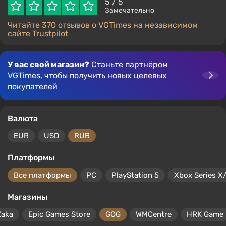
5
/ 5
Замечательно
Читайте 370 отзывов о VGTimes на независимом
сайте Trustpilot
У вас свой магазин?
Станьте партнёром
VGTimes, чтобы получить новых целевых
покупателей
Валюта
EUR
USD
RUB
Платформы
Все платформы
PC
PlayStation 5
Xbox Series X
Магазины
Zaka
Epic Games Store
GOG
WMCentre
HRK Game