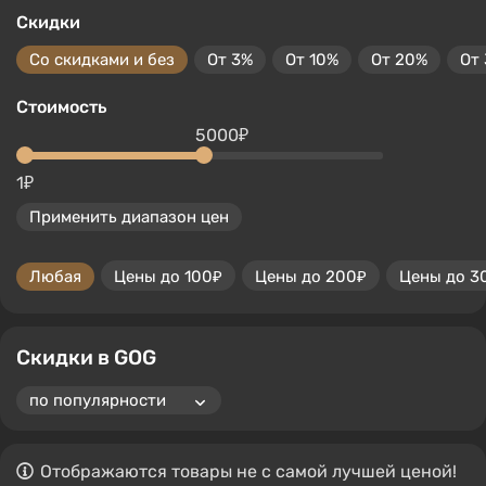
Скидки
Со скидками и без
От 3%
От 10%
От 20%
От
Стоимость
5000₽
1₽
Применить диапазон цен
Любая
Цены до 100₽
Цены до 200₽
Цены до 3
Скидки в GOG
Отображаются товары не с самой лучшей ценой!