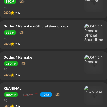
892 ₽
PC
GOG
2.6
Gothic 1 Remake - Official Soundtrack
599 ₽
PC
GOG
2.6
Gothic 1 Remake
2699 ₽
PC
GOG
2.6
REANIMAL
1509 ₽
113099 ₽
-98%
PC
GOG
2.6