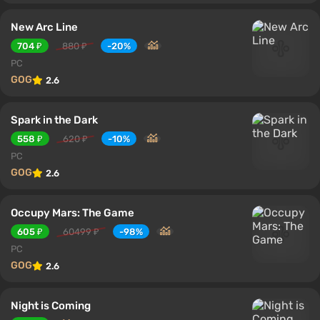
New Arc Line
704 ₽
880 ₽
-20%
PC
GOG
2.6
Spark in the Dark
558 ₽
620 ₽
-10%
PC
GOG
2.6
Occupy Mars: The Game
605 ₽
60499 ₽
-98%
PC
GOG
2.6
Night is Coming