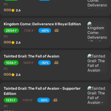
PC
GOG
2.6
Kingdom Come: Deliverance II Royal Edition
2854 ₽
7135 ₽
-60%
PC
GOG
2.6
Tainted Grail: The Fall of Avalon
1056 ₽
1509 ₽
-30%
PC
GOG
2.6
Tainted Grail: The Fall of Avalon - Supporter
Edition
1231 ₽
1759 ₽
-30%
PC