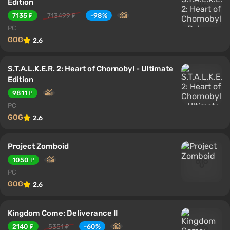
Edition
7135 ₽
713499 ₽
-98%
PC
GOG
2.6
S.T.A.L.K.E.R. 2: Heart of Chornobyl - Ultimate
Edition
9811 ₽
PC
GOG
2.6
Project Zomboid
1050 ₽
PC
GOG
2.6
Kingdom Come: Deliverance II
2140 ₽
5351 ₽
-60%