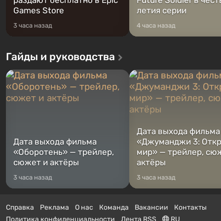
раздают бесплатно в Epic
Future Soldier в чест
Games Store
летия серии
3 часа назад
4 часа назад
Гайды и руководства
Дата выхода фильма
Дата выхода фильма
«Джуманджи 3: Отк
«Оборотень» — трейлер,
мир» — трейлер, сю
сюжет и актёры
актёры
3 часа назад
3 часа назад
Справка
Реклама
О нас
Команда
Вакансии
Контакты
Политика конфиденциальности
Лента RSS
RU