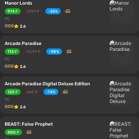
Manor Lords
974 ₽
1499 ₽
-35%
PC
GOG
2.6
Arcade Paradise
113 ₽
11299 ₽
-98%
PC
GOG
2.6
Arcade Paradise Digital Deluxe Edition
120 ₽
465 ₽
-74%
PC
GOG
2.6
BEAST: False Prophet
880 ₽