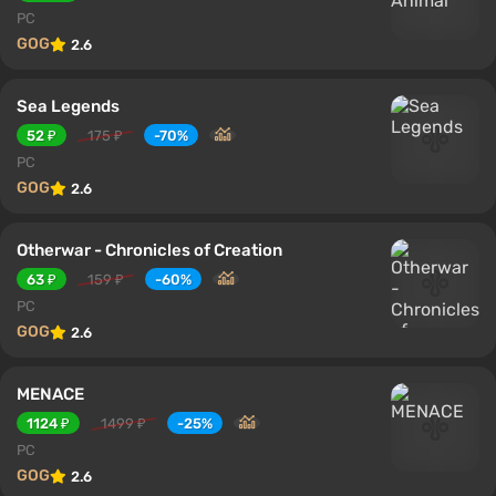
PC
GOG
2.6
Sea Legends
52 ₽
175 ₽
-70%
PC
GOG
2.6
Otherwar - Chronicles of Creation
63 ₽
159 ₽
-60%
PC
GOG
2.6
MENACE
1124 ₽
1499 ₽
-25%
PC
GOG
2.6