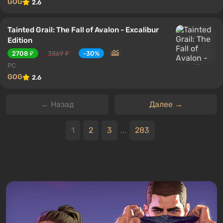
GOG
2.6
Tainted Grail: The Fall of Avalon - Excalibur
Edition
2708 ₽
3869 ₽
-30%
PC
GOG
2.6
← Назад
Далее →
1
2
3
...
283